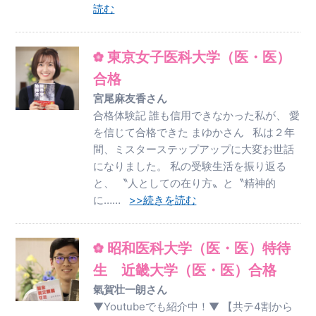
読む
東京女子医科大学（医・医）
合格
宮尾麻友香さん
合格体験記 誰も信用できなかった私が、 愛
を信じて合格できた まゆかさん 私は２年
間、ミスターステップアップに大変お世話
になりました。 私の受験生活を振り返る
と、 〝人としての在り方〟と〝精神的
に……
>>続きを読む
昭和医科大学（医・医）特待
生 近畿大学（医・医）合格
氣賀壮一朗さん
▼Youtubeでも紹介中！▼ 【共テ4割から