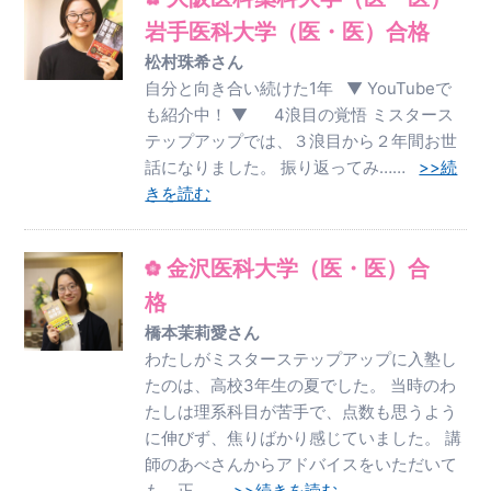
岩手医科大学（医・医）合格
松村珠希さん
自分と向き合い続けた1年 ▼ YouTubeで
も紹介中！ ▼ 4浪目の覚悟 ミスタース
テップアップでは、３浪目から２年間お世
話になりました。 振り返ってみ……
>>続
きを読む
金沢医科大学（医・医）合
格
橋本茉莉愛さん
わたしがミスターステップアップに入塾し
たのは、高校3年生の夏でした。 当時のわ
たしは理系科目が苦手で、点数も思うよう
に伸びず、焦りばかり感じていました。 講
師のあべさんからアドバイスをいただいて
も、正……
>>続きを読む