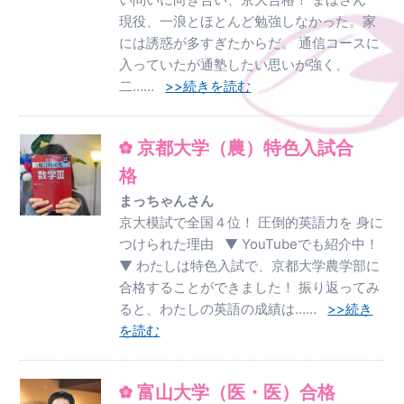
現役、一浪とほとんど勉強しなかった。家
には誘惑が多すぎたからだ。 通信コースに
入っていたが通塾したい思いが強く、
二……
>>続きを読む
京都大学（農）特色入試合
格
まっちゃんさん
京大模試で全国４位！ 圧倒的英語力を 身に
つけられた理由 ▼ YouTubeでも紹介中！
▼ わたしは特色入試で、京都大学農学部に
合格することができました！ 振り返ってみ
ると、わたしの英語の成績は……
>>続き
を読む
富山大学（医・医）合格