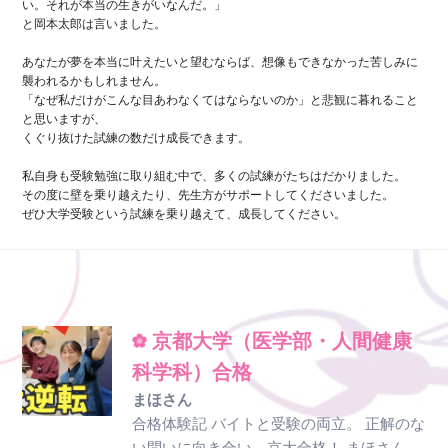
い。それが本当の生きがいなんだ。」
と岡本太郎は言いました。
あなたが夢を本当に叶えたいと望むならば、想像もできなかった苦しみに
襲われるかもしれません。
「なぜ私だけがこんな目あわなくてはならないのか」と悲観に暮れること
と思いますが、
くぐり抜けた試練の数だけ成長できます。
私自身も受験勉強に取り組む中で、多くの試練がたちはだかりました。
その度に壁を乗り越えたり、先生方がサポートしてくださいました。
ぜひ大学受験という試練を乗り越えて、成長してください。
京都大学（医学部・人間健康
科学科）合格
まほさん
合格体験記 バイトと受験の両立。 正解のな
い問いに向き合い、京大合格！ まほさん