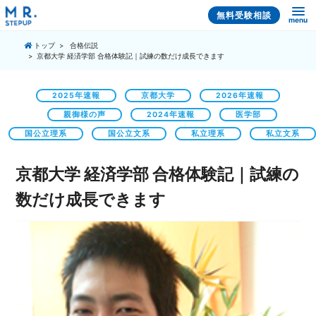
無料受験相談
menu
トップ
合格伝説
京都大学 経済学部 合格体験記｜試練の数だけ成長できます
2025年速報
京都大学
2026年速報
親御様の声
2024年速報
医学部
国公立理系
国公立文系
私立理系
私立文系
京都大学 経済学部 合格体験記｜試練の
数だけ成長できます