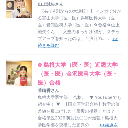
山上誠矢さん
【共テ4割からの大逆転！】 マンガで分か
る富山大学（医・医）兵庫医科大学（医・
医）愛知医科大学（医・医）☆合格☆山上
誠矢くん 入塾のきっかけ 僕が、ステッ
プアップを知ったのは、１浪目の……
>>
続きを読む
島根大学（医・医）近畿大学
（医・医）金沢医科大学（医・
医）合格
菅晴香さん
島根大学医学部、 合格。 ▼ YouTubeでも
紹介中！ ▼ 【国立医学部合格】数学の偏
差値を爆上げした「反復の極意」とは？｜
合格伝説2026 英語は〇〇が最強！島根大
学医学部を突破した驚異の……
>>続きを