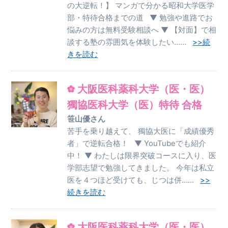
の大逆転！】 マンガで分かる昭和大学医学
部・特待合格までの道 ▼ 勉強や進路でお
悩みの方は無料受験相談へ ▼ 【対面】で相
談する塾の雰囲気を体験したい……
>>続
きを読む
大阪医科薬科大学（医・医）
獨協医科大学（医）特待 合格
笹山優さん
苦手を乗り越えて、 獨協大医に「成績優秀
者」で逆転合格！ ▼ YouTubeでも紹介
中！ ▼ わたしは限界突破コースに入り、医
学部志望で勉強してきました。 今年は私立
医を４つほど受けても、じつは併……
>>
続きを読む
大阪医科薬科大学（医・医）