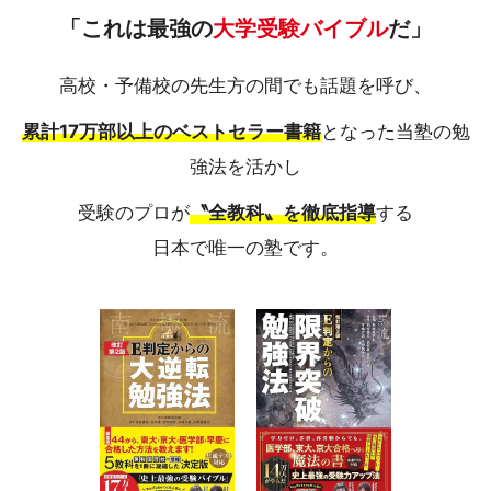
「これは最強の
大学受験バイブル
だ」
高校・予備校の先生方の間でも話題を呼び、
累計17万部以上のベストセラー書籍
となった当塾の勉
強法を活かし
受験のプロが
〝全教科〟を徹底指導
する
日本で唯一の塾です。