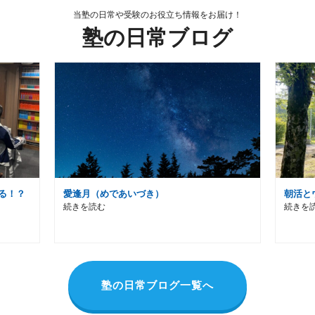
当塾の日常や受験のお役立ち情報をお届け！
塾の日常ブログ
る！？
愛逢月（めであいづき）
朝活と
続きを読む
続きを
塾の日常ブログ一覧へ