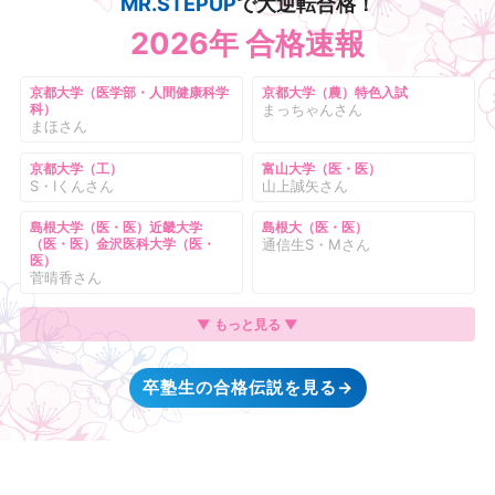
MR.STEPUP
で大逆転合格！
2026年 合格速報
京都大学（医学部・人間健康科学
京都大学（農）特色入試
科）
まっちゃんさん
まほさん
京都大学（工）
富山大学（医・医）
S・Iくんさん
山上誠矢さん
島根大学（医・医）近畿大学
島根大（医・医）
（医・医）金沢医科大学（医・
通信生S・Mさん
医）
菅晴香さん
▼ もっと見る ▼
卒塾生の合格伝説を見る→