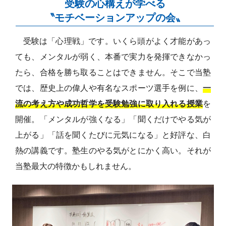
受験の心構えが学べる
〝モチベーションアップの会〟
受験は「心理戦」です。いくら頭がよく才能があっ
ても、メンタルが弱く、本番で実力を発揮できなかっ
たら、合格を勝ち取ることはできません。そこで当塾
では、歴史上の偉人や有名なスポーツ選手を例に、
一
流の考え方や成功哲学を受験勉強に取り入れる授業
を
開催。「メンタルが強くなる」「聞くだけでやる気が
上がる」「話を聞くたびに元気になる」と好評な、白
熱の講義です。塾生のやる気がとにかく高い。それが
当塾最大の特徴かもしれません。