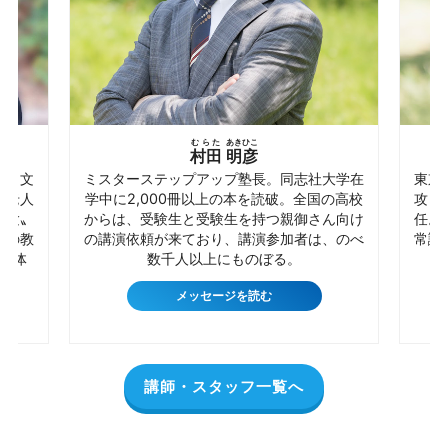
むらた
あきひこ
村田
明彦
から文
ミスターステップアップ塾長。同志社大学在
東京
極老人
学中に2,000冊以上の本を読破。全国の高校
攻）
受験〟
からは、受験生と受験生を持つ親御さん向け
任。
法の教
の講演依頼が来ており、講演参加者は、のべ
常識
を体
数千人以上にものぼる。
メッセージを読む
講師・スタッフ一覧へ