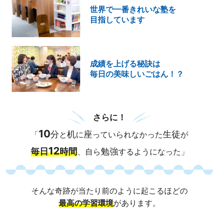
世界で一番きれいな塾を
目指しています
成績を上げる秘訣は
毎日の美味しいごはん！？
さらに！
10
分
机
座
生徒
「
と
に
っていられなかった
が
12
毎日
時間
勉強
、自ら
するようになった」
そんな奇跡が当たり前のように起こるほどの
最高の学習環境
があります。