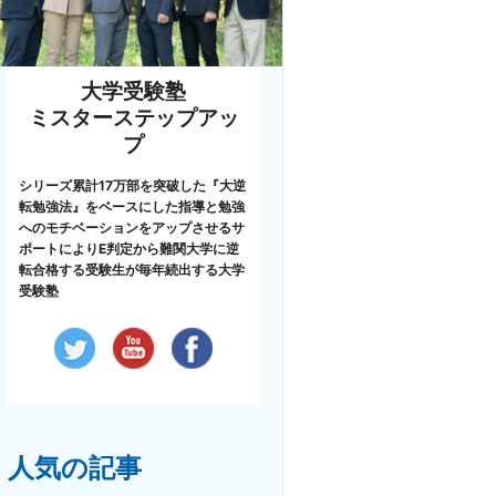
大学受験塾
ミスターステップアッ
プ
シリーズ累計17万部を突破した『大逆
転勉強法』をベースにした指導と勉強
へのモチベーションをアップさせるサ
ポートによりE判定から難関大学に逆
転合格する受験生が毎年続出する大学
受験塾
人気の記事