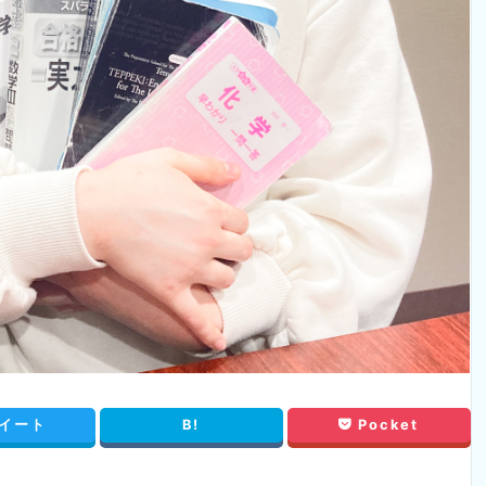
イート
B!
Pocket