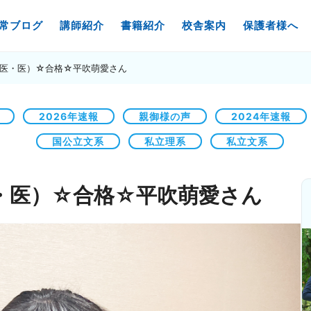
常ブログ
講師紹介
書籍紹介
校舎案内
保護者様へ
医・医）☆合格☆平吹萌愛さん
2026年速報
親御様の声
2024年速報
国公立文系
私立理系
私立文系
・医）☆合格☆平吹萌愛さん