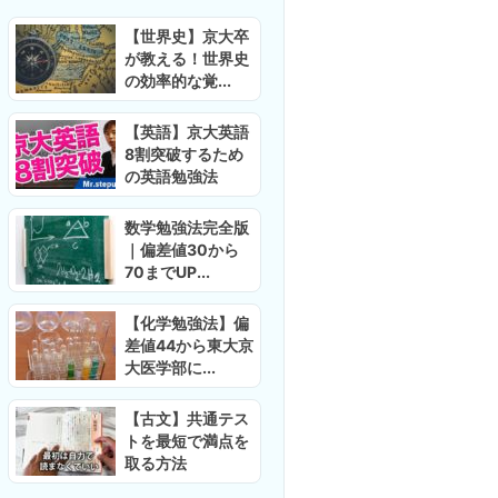
【世界史】京大卒
が教える！世界史
の効率的な覚...
【英語】京大英語
8割突破するため
の英語勉強法
数学勉強法完全版
｜偏差値30から
70までUP...
【化学勉強法】偏
差値44から東大京
大医学部に...
【古文】共通テス
トを最短で満点を
取る方法