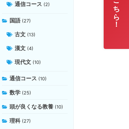
無料相談はこちら！
通信コース
(2)
国語
(27)
古文
(13)
漢文
(4)
現代文
(10)
通信コース
(10)
数学
(25)
頭が良くなる教養
(10)
理科
(27)