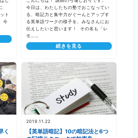
ばし
こんにちは！ 講師の弓場しおりです。
に
今日は、わたしたちの塾でおこなってい
ット
る、暗記力と集中力がぐーんとアップす
 今
る英単語ワークの様子を、みなさんにお
伝えしたいと思います！ その名も「レ
モ……
続きを見る
2019.11.22
早く
【英単語暗記】10の暗記法と6つ