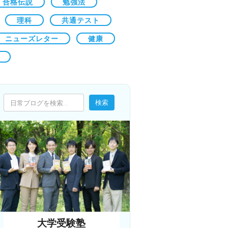
合格伝説
勉強法
理科
共通テスト
ニューズレター
健康
検索
検索
大学受験塾