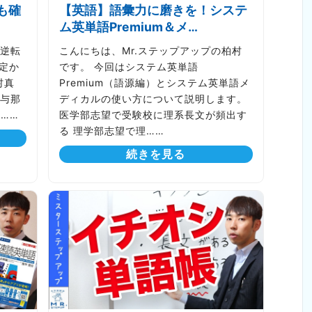
も確
【英語】語彙力に磨きを！システ
ム英単語Premium＆メ…
逆転
こんにちは、Mr.ステップアップの柏村
判定か
です。 今回はシステム英単語
村真
Premium（語源編）とシステム英単語メ
与那
ディカルの使い方について説明します。
p……
医学部志望で受験校に理系長文が頻出す
る 理学部志望で理……
続きを見る