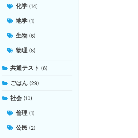
化学
(14)
地学
(1)
生物
(6)
物理
(8)
共通テスト
(6)
ごはん
(29)
社会
(10)
倫理
(1)
公民
(2)