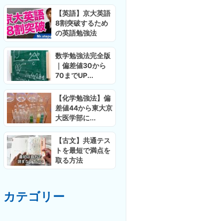
【英語】京大英語
8割突破するため
の英語勉強法
数学勉強法完全版
｜偏差値30から
70までUP...
【化学勉強法】偏
差値44から東大京
大医学部に...
【古文】共通テス
トを最短で満点を
取る方法
カテゴリー