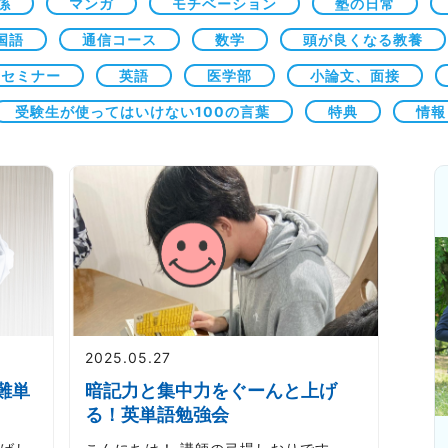
係
マンガ
モチベーション
塾の日常
国語
通信コース
数学
頭が良くなる教養
セミナー
英語
医学部
小論文、面接
受験生が使ってはいけない100の言葉
特典
情報
2025.05.27
難単
暗記力と集中力をぐーんと上げ
る！英単語勉強会