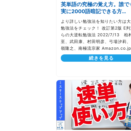
英単語の究極の覚え方。誰で
実に2000語暗記できる方…
より詳しい勉強法を知りたい方は大
勉強法をチェック！ 改訂第2版 E
らの大逆転勉強法 2022/7/13 柏
至、武田康、村田明彦、弓場汐莉、
嶺隆之、南極流宗家 Amazon.co.j
続きを見る