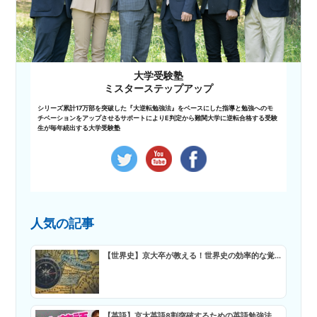
大学受験塾
ミスターステップアップ
シリーズ累計17万部を突破した『大逆転勉強法』をベースにした指導と勉強へのモ
チベーションをアップさせるサポートによりE判定から難関大学に逆転合格する受験
生が毎年続出する大学受験塾
人気の記事
【世界史】京大卒が教える！世界史の効率的な覚...
【英語】京大英語8割突破するための英語勉強法