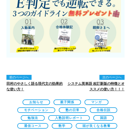
前のページへ
次のページへ
田村のやさしく語る現代文の効果的
システム英単語 改訂新版の特徴とオ
な使い方！
ススメの使い方！！！
お知らせ
親子関係
マンガ
モチベーション
塾の日常
合格伝説
勉強法
入塾説明レポート
国語
通信コース
数学
頭が良くなる教養