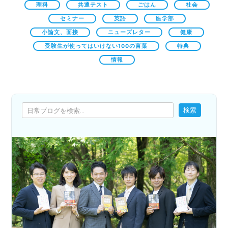
理科
共通テスト
ごはん
社会
セミナー
英語
医学部
小論文、面接
ニューズレター
健康
受験生が使ってはいけない100の言葉
特典
情報
検索
検索