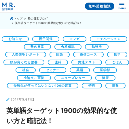
無料受験相談
menu
トップ
塾の日常ブログ
英単語ターゲット1900の効果的な使い方と暗記法！
お知らせ
親子関係
マンガ
モチベーション
塾の日常
合格伝説
勉強法
入塾説明レポート
国語
通信コース
数学
頭が良くなる教養
理科
共通テスト
ごはん
社会
セミナー
英語
医学部
小論文、面接
ニューズレター
健康
受験生が使ってはいけない100の言葉
特典
情報
2017年5月11日
英単語ターゲット1900の効果的な使
い方と暗記法！