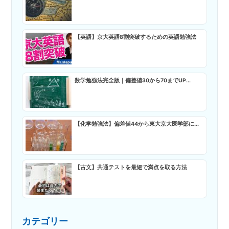
【英語】京大英語8割突破するための英語勉強法
数学勉強法完全版｜偏差値30から70までUP...
【化学勉強法】偏差値44から東大京大医学部に...
【古文】共通テストを最短で満点を取る方法
カテゴリー