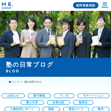
無料受験相談
menu
塾の日常ブログ
BLOG
トップ
塾の日常ブログ
お知らせ
親子関係
マンガ
モチベーション
塾の日常
合格伝説
勉強法
入塾説明レポート
国語
通信コース
数学