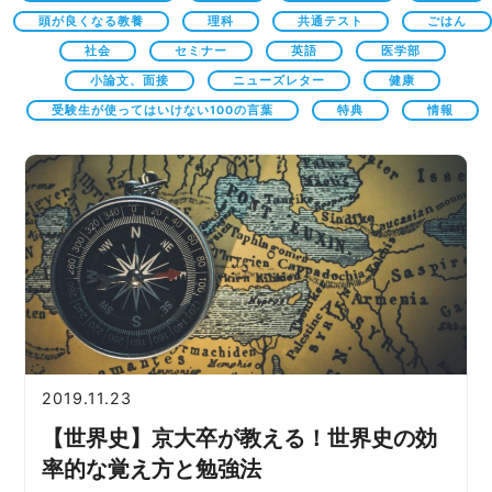
頭が良くなる教養
理科
共通テスト
ごはん
社会
セミナー
英語
医学部
小論文、面接
ニューズレター
健康
受験生が使ってはいけない100の言葉
特典
情報
2019.11.23
【世界史】京大卒が教える！世界史の効
率的な覚え方と勉強法