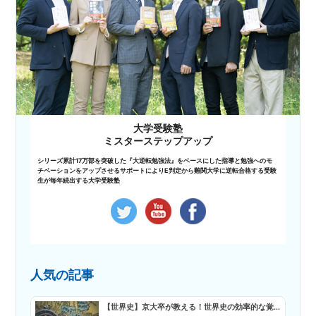
大学受験塾
ミスターステップアップ
シリーズ累計17万部を突破した『大逆転勉強法』をベースにした指導と勉強へのモ
チベーションをアップさせるサポートによりE判定から難関大学に逆転合格する受験
生が毎年続出する大学受験塾
人気の記事
【世界史】京大卒が教える！世界史の効率的な覚...