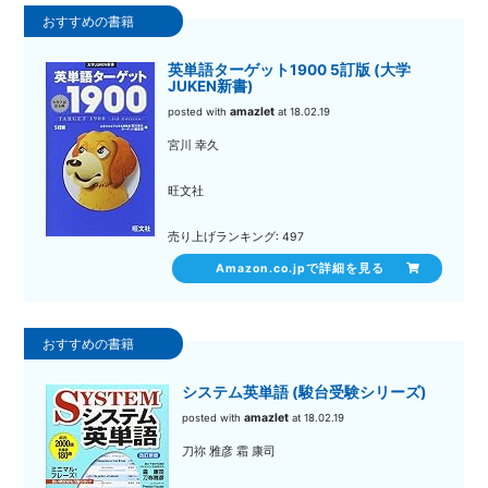
英単語ターゲット1900 5訂版 (大学
JUKEN新書)
amazlet
posted with
at 18.02.19
宮川 幸久
旺文社
売り上げランキング: 497
Amazon.co.jpで詳細を見る
システム英単語 (駿台受験シリーズ)
amazlet
posted with
at 18.02.19
刀祢 雅彦 霜 康司