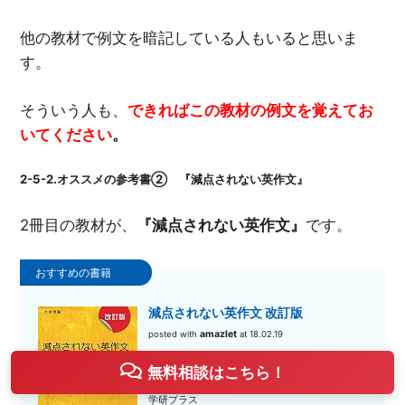
他の教材で例文を暗記している人もいると思いま
す。
そういう人も、
できればこの教材の
例文を覚えてお
いてください
。
2-5-2.オススメの参考書② 『減点されない英作文』
2冊目の教材が、
『減点されない英作文』
です。
減点されない英作文 改訂版
amazlet
posted with
at 18.02.19
河村 一誠
無料相談はこちら！
学研プラス