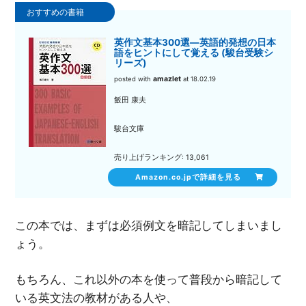
英作文基本300選―英語的発想の日本
語をヒントにして覚える (駿台受験シ
リーズ)
amazlet
posted with
at 18.02.19
飯田 康夫
駿台文庫
売り上げランキング: 13,061
Amazon.co.jpで詳細を見る
この本では、まずは必須例文を暗記してしまいまし
ょう。
もちろん、これ以外の本を使って普段から暗記して
いる英文法の教材がある人や、