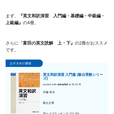
まず、
『英文和訳演習 入門編・基礎編・中級編・
上級編』
の4冊。
さらに『
富田の英文読解 上・下』
の2冊がおススメ
です。
英文和訳演習 入門篇 (駿台受験シリー
ズ)
amazlet
posted with
at 18.02.19
伊藤 和夫
駿台文庫
売り上げランキング: 112,216