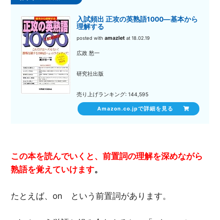
入試頻出 正攻の英熟語1000―基本から
理解する
amazlet
posted with
at 18.02.19
広政 愁一
研究社出版
売り上げランキング: 144,595
Amazon.co.jpで詳細を見る
この本を読んでいくと、前置詞の理解を深めながら
熟語を覚えていけます
。
たとえば、on という前置詞があります。