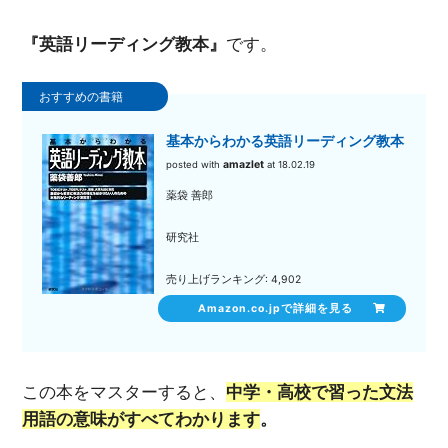
『英語リーディング教本』
です。
基本からわかる英語リーディング教本
amazlet
posted with
at 18.02.19
薬袋 善郎
研究社
売り上げランキング: 4,902
Amazon.co.jpで詳細を見る
この本をマスターすると、
中学・高校で習った文法
用語の意味がすべてわかります
。