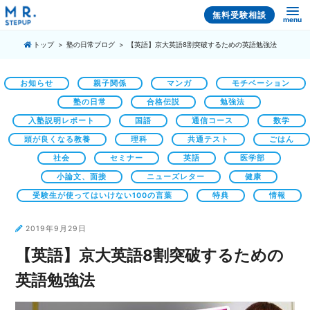
無料受験相談
menu
トップ
塾の日常ブログ
【英語】京大英語8割突破するための英語勉強法
お知らせ
親子関係
マンガ
モチベーション
塾の日常
合格伝説
勉強法
入塾説明レポート
国語
通信コース
数学
頭が良くなる教養
理科
共通テスト
ごはん
社会
セミナー
英語
医学部
小論文、面接
ニューズレター
健康
受験生が使ってはいけない100の言葉
特典
情報
2019年9月29日
【英語】京大英語8割突破するための
英語勉強法