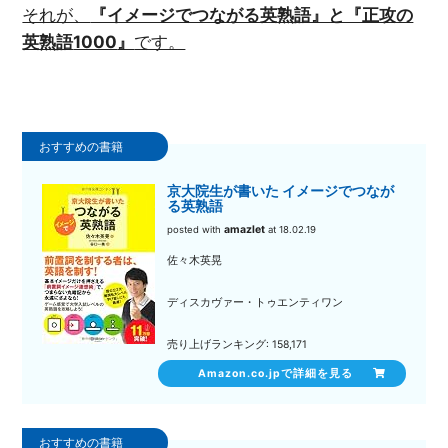
それが、
『イメージでつながる英熟語』と『正攻の
英熟語
1000
』
です。
京大院生が書いた イメージでつなが
る英熟語
amazlet
posted with
at 18.02.19
佐々木英晃
ディスカヴァー・トゥエンティワン
売り上げランキング: 158,171
Amazon.co.jpで詳細を見る