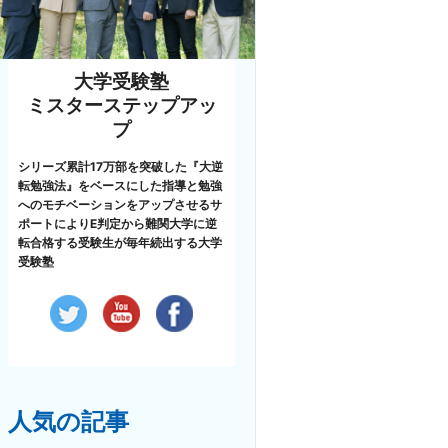
大学受験塾
ミスターステップアッ
プ
シリーズ累計17万部を突破した『大逆
転勉強法』をベースにした指導と勉強
へのモチベーションをアップさせるサ
ポートによりE判定から難関大学に逆
転合格する受験生が毎年続出する大学
受験塾
人気の記事