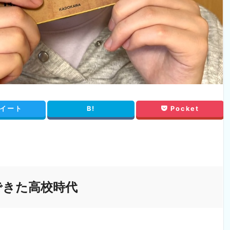
イート
B!
Pocket
できた高校時代