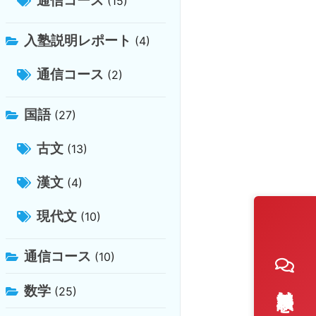
(15)
入塾説明レポート
(4)
通信コース
(2)
国語
(27)
古文
(13)
漢文
(4)
現代文
(10)
通信コース
(10)
数学
(25)