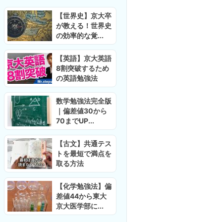
【世界史】京大卒
が教える！世界史
の効率的な覚...
【英語】京大英語
8割突破するため
の英語勉強法
数学勉強法完全版
｜偏差値30から
70までUP...
【古文】共通テス
トを最短で満点を
取る方法
【化学勉強法】偏
差値44から東大
京大医学部に...