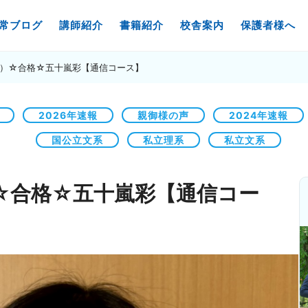
常ブログ
講師紹介
書籍紹介
校舎案内
保護者様へ
）☆合格☆五十嵐彩【通信コース】
2026年速報
親御様の声
2024年速報
国公立文系
私立理系
私立文系
☆合格☆五十嵐彩【通信コー