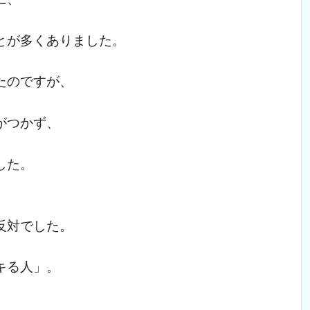
とが多くありました。
たのですが、
がつかず、
した。
反対でした。
キる人」。