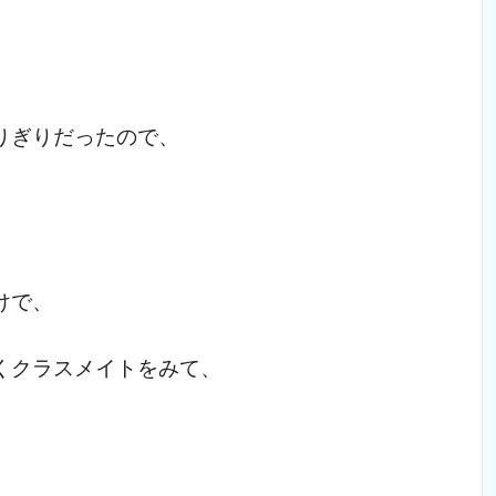
。
りぎりだったので、
。
けで、
くクラスメイトをみて、
）