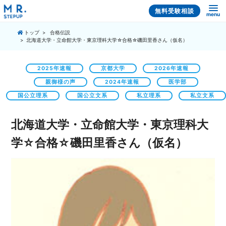
無料受験相談
menu
トップ
合格伝説
北海道大学・立命館大学・東京理科大学☆合格☆磯田里香さん（仮名）
2025年速報
京都大学
2026年速報
親御様の声
2024年速報
医学部
国公立理系
国公立文系
私立理系
私立文系
北海道大学・立命館大学・東京理科大
学☆合格☆磯田里香さん（仮名）