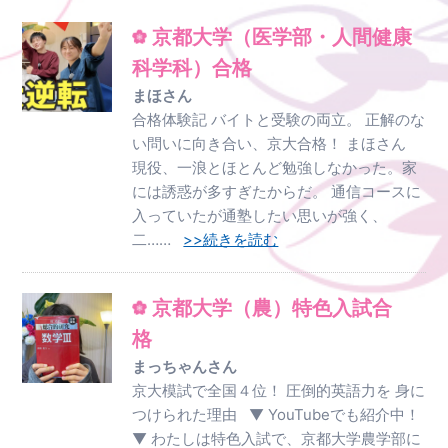
京都大学（医学部・人間健康
科学科）合格
まほさん
合格体験記 バイトと受験の両立。 正解のな
い問いに向き合い、京大合格！ まほさん
現役、一浪とほとんど勉強しなかった。家
には誘惑が多すぎたからだ。 通信コースに
入っていたが通塾したい思いが強く、
二……
>>続きを読む
京都大学（農）特色入試合
格
まっちゃんさん
京大模試で全国４位！ 圧倒的英語力を 身に
つけられた理由 ▼ YouTubeでも紹介中！
▼ わたしは特色入試で、京都大学農学部に