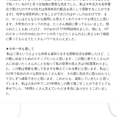
で知っているの?
と言う位知識が豊富な先生でした。
私は今年北大を化学重
点で受けたのですが(
北大は得意科目の配点を高くして受験することができ
ます)、
化学を得意科目にすることができたのはやっしのおかげです。
ま
た、
やっしはどんな小さな疑問にも答えてくれてスキーマも増えたと思
い
ます。大学生のスタッフの方は、
たくさん相談に乗ってもらいました。怒
られたこともあったけど、
そのおかげで1年間頑張れました。他にも、
GT
のスタッフの方やゆにわマートの方々などたくさんの人に支え
られて相談
に乗ってもらえてたくさんパワーをもらえました。
★今年一年を通して
私は二浪という人よりも何倍も遠回りをする受験生活を経験したけ
ど、こ
の塾に出会うためのステップだったと思います。
この塾に来てたくさんの
人に出会いたくさんのことを知って私の世
界の見え方は180度変わりまし
た。
この塾は受験を通して生き方を教えてくれる塾だと思います。
私はこ
の1年で自分のダメな部分をたくさん知り、
その度に先生方に怒られたりし
て少しずつ成長できたと思います。
これからも、成長していきたいと思っ
ています。
私は人生の中でこの1年間をこの塾で過ごすことができてとても
幸
せでした。
1年間たくさん支えていただき本当にありがとうございまし
た。