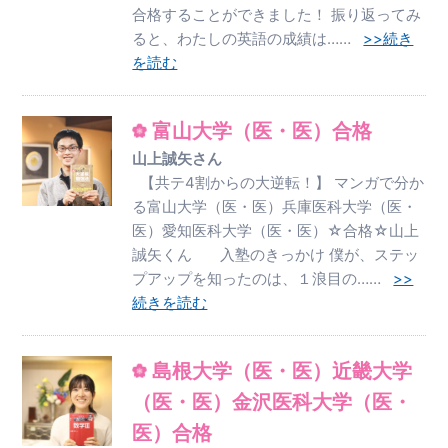
合格することができました！ 振り返ってみ
ると、わたしの英語の成績は……
>>続き
を読む
富山大学（医・医）合格
山上誠矢さん
【共テ4割からの大逆転！】 マンガで分か
る富山大学（医・医）兵庫医科大学（医・
医）愛知医科大学（医・医）☆合格☆山上
誠矢くん 入塾のきっかけ 僕が、ステッ
プアップを知ったのは、１浪目の……
>>
続きを読む
島根大学（医・医）近畿大学
（医・医）金沢医科大学（医・
医）合格