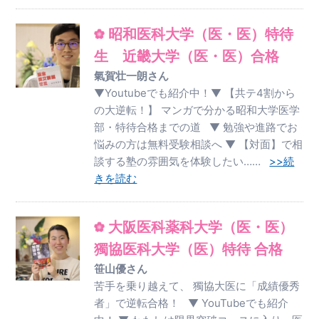
昭和医科大学（医・医）特待
生 近畿大学（医・医）合格
氣賀壮一朗さん
▼Youtubeでも紹介中！▼ 【共テ4割から
の大逆転！】 マンガで分かる昭和大学医学
部・特待合格までの道 ▼ 勉強や進路でお
悩みの方は無料受験相談へ ▼ 【対面】で相
談する塾の雰囲気を体験したい……
>>続
きを読む
大阪医科薬科大学（医・医）
獨協医科大学（医）特待 合格
笹山優さん
苦手を乗り越えて、 獨協大医に「成績優秀
者」で逆転合格！ ▼ YouTubeでも紹介