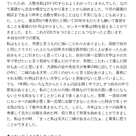
ていたため、
入塾当初はSV OCすらもよくわかっていませんでした。
なの
で基礎から文法や構文などをやり直すことから始めました。
11月の最後の
模試まであまり昨年と点数が変わることはなく不安
になることもありまし
た。しかし、
過去問が1番大切だと聞いて20年分をひたすら解いて復習す
るこ
とを最後の1か月はやりました。
センター本番は9割を超えることがで
きました。また、
これが2次力をつけることにもつながったと思います。
☆自分の中での変化
私はもともと、学歴と言うものに強いこだわりがありました。
高校で自分
と同じクラスだった人たちが旧帝大や国立医学部に行く
人が多かったため
自分もそこに行きたいと思っていました。
自分の第一志望の大学はその大
学で学びたいと言う気持ちで選んだ
のですが、学歴にこだわって選んだ部
分もあったと思います。
大逆転の会や先生方が食事の時に話してくれる話
の中に「
ご縁のある大学」に行くのがいいと言う話がありました。
最初に
それを聞いた時は行きたい大学じゃないと意味がないと思っ
ていました。
でも、
1年間いろいろな方からたくさんの話を聞く中で少しずつ自分の中
で
変化がありました。
私のこだわりの強い性格なので自分の思い通りになら
ないとやる気
をなくすことがこれまで多くありました。実際、
一浪目の時
にセンターの結果が悪く第一志望に出願できないと分か
った時点で全くや
る気が出なくて集中出来ませんでした。しかし、
今年はセンターの結果を
考慮して北大に出願を決めた時、
切り替えて対策を始めることができまし
た。私はその時、「
きっと私は北大にご縁があるんだなぁ」
と素直に思う
ことができました。
★よかったことうれしかったこと