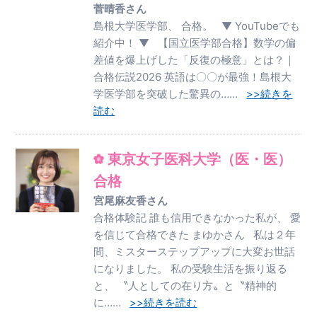
菅晴香さん
島根大学医学部、 合格。 ▼ YouTubeでも
紹介中！ ▼ 【国立医学部合格】数学の偏
差値を爆上げした「反復の極意」とは？｜
合格伝説2026 英語は〇〇が最強！島根大
学医学部を突破した驚異の……
>>続きを
読む
東京女子医科大学（医・医）
合格
宮尾麻友香さん
合格体験記 誰も信用できなかった私が、 愛
を信じて合格できた まゆかさん 私は２年
間、ミスターステップアップに大変お世話
になりました。 私の受験生活を振り返る
と、 〝人としての在り方〟と〝精神的
に……
>>続きを読む