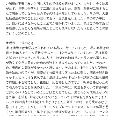
い場所が不安で友人と同じ大手の予備校を選び
ました。しかし、全く結果
が出ず、
見事に全落ちして二浪が決まりました。正直、
自分が二浪するな
んて想像していなかったのでその時は呆然として
いました。その時、
大逆
転勉強法の本のこと思い出してもう一度読み返しました。
その本の中に
は、
自分に足りなかったこと全てが書かれていました。
私はこの塾であと1
年勉強したらどんな結果が出たとしても後悔し
ないだろうと思ってこの塾
に行くと決めました。
★現役、一浪のとき
私は地元では進学校と言われている高校に行っていました。
私の高校は成
績で上40人ぐらいを選抜クラスとして1クラス作っ
ていました。私は高校
入試でたまたまそのクラスに入り、
1年2年の時はそのクラスから落ちるの
が怖くてクラス替えのため
の勉強をするようになっていました。そのた
め、
表面的な勉強が多かったと思います。そのまま、
3年生になり受験勉
強を始めたのですが、
基礎がすっぽり抜け落ちた上に難しい問題を解き散
らかすと言うよ
うな状況で全く成績は上がらずセンター試験の点数も最悪
で前期は
不合格でした。後期は一応合格したのですが、
転科合格だったの
で浪人をすることを決めました。一浪目の時は、
友達も多くいて休み時間
はおしゃべりをしていることがほとんどで
した。
夏ごろから成績上がって
きて第一志望もB判定ぐらいまでになって
いてその後もそれなりにうまく
いって秋の模試でA判定まで上がり
ました。正直この時、多分受かるなと
思ってました。しかし、
12月ごろからプレッシャーやストレスで体調が悪
くなり毎日頭痛
がして集中できない時期が続きました。そのまま、
センタ