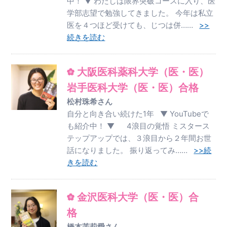
中！ ▼ わたしは限界突破コースに入り、医
学部志望で勉強してきました。 今年は私立
医を４つほど受けても、じつは併……
>>
続きを読む
大阪医科薬科大学（医・医）
岩手医科大学（医・医）合格
松村珠希さん
自分と向き合い続けた1年 ▼ YouTubeで
も紹介中！ ▼ 4浪目の覚悟 ミスタース
テップアップでは、３浪目から２年間お世
話になりました。 振り返ってみ……
>>続
きを読む
金沢医科大学（医・医）合
格
橋本茉莉愛さん