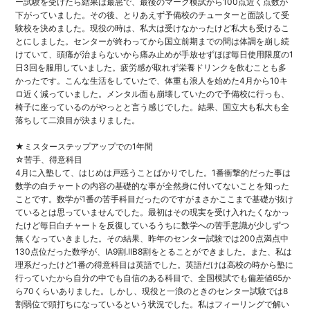
ー試験を受けたら結果は最悪で、
最後のマーク模試から100点近く点数が
下がっていました。
その後、
とりあえず予備校のチューターと面談して受
験校を決めました。
現役の時は、
私大は受けなかったけど私大も受けるこ
とにしました。
センターが終わってから国立前期までの間は体調を崩し続
けていて
、
頭痛が治まらないから痛み止めが手放せずほぼ毎日使用限度の1
日
3回を服用していました。
疲労感が取れず栄養ドリンクを飲むことも多
かったです。
こんな生活をしていたで、
体重も浪人を始めた4月から10キ
ロ近く減っていました。
メンタル面も崩壊していたので予備校に行っも、
椅子に座っているのがやっとと言う感じでした。結果、
国立大も私大も全
落ちして二浪目が決まりました。
★ミスターステップアップでの1年間
☆苦手、得意科目
4月に入塾して、はじめは戸惑うことばかりでした。
1番衝撃的だった事は
数学の白チャートの内容の基礎的な事が全然
身に付いてないことを知った
ことです。
数学が1番の苦手科目だったのですがまさかここまで基礎が抜け
て
いるとは思っていませんでした。
最初はその現実を受け入れたくなかっ
たけど毎日白チャートを反復
しているうちに数学への苦手意識が少しずつ
無くなっていきました
。その結果、
昨年のセンター試験では200点満点中
130点位だった数学が、
IA9割.IIB8割をとることができました。また、
私は
理系だったけど1番の得意科目は英語でした。
英語だけは高校の時から塾に
行っていたから自分の中でも自信のあ
る科目で、全国模試でも偏差値65か
ら70くらいありました。
しかし、
現役と一浪のときのセンター試験では8
割弱位で頭打ちになってい
るという状況でした。私はフィーリングで解い