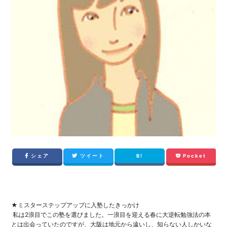
シェア
ツイート
B!
Pocket
★ミスターステップアップに入塾したきっかけ
私は2浪目でこの塾を選びました。
一浪目を迎える春に大逆転勉強法の本
とは出会っていたのですが、
大阪は地元から遠いし、
知らない人しかいな