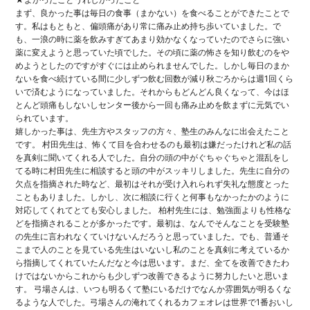
まず、良かった事は毎日の食事（まかない）
を食べることができたことで
す。私はもともと、
偏頭痛があり常に痛み止め持ち歩いていました。で
も、
一浪の時に薬を飲みすぎてあまり効かなくなっていたのでさらに強
い
薬に変えようと思っていた頃でした。
その頃に薬の怖さを知り飲むのをや
めようとしたのですがすぐには
止められませんでした。
しかし毎日のまか
ないを食べ続けている間に少しずつ飲む回数が減
り秋ごろからは週1回くら
いで済むようになっていました。
それからもどんどん良くなって、
今はほ
とんど頭痛もしないしセンター後から一回も痛み止めを飲ま
ずに元気でい
られています。
嬉しかった事は、先生方やスタッフの方々、
塾生のみんなに出会えたこと
です。 村田先生は、
怖くて目を合わせるのも最初は嫌だったけれど私の話
を真剣に聞い
てくれる人でした。
自分の頭の中がぐちゃぐちゃと混乱をし
てる時に村田先生に相談す
ると頭の中がスッキリしました。
先生に自分の
欠点を指摘された時など、
最初はそれが受け入れられず失礼な態度とった
こともありました。
しかし、
次に相談に行くと何事もなかったかのように
対応してくれてとても
安心しました。 柏村先生には、
勉強面よりも性格な
どを指摘されることが多かったです。最初は、
なんでそんなことを受験塾
の先生に言われなくていけないんだろう
と思っていました。でも、
普通そ
こまで人のことを見ている先生はいないし私のことを真剣に
考えているか
ら指摘してくれていたんだなと今は思います。まだ、
全てを改善できたわ
けではないからこれからも少しずつ改善できる
ように努力したいと思いま
す。 弓場さんは、
いつも明るくて塾にいるだけでなんか雰囲気が明るくな
るような人
でした。
弓場さんの淹れてくれるカフェオレは世界で1番おいし