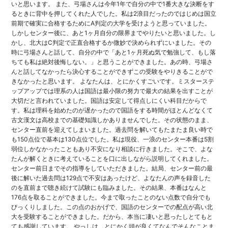
いと思いま
す。 また、
弓場さんは今年1年で自分の中で1番大きな決断をす
るときに背中
を押してくれた人でした。
私は2浪目だったのではじめは国立
前期で確実に合格するためにA
判定の大学を受けようと思っていました。
しかしセンター後に、
あと1ヶ月自分の限界までやりたいと思いました。し
かし、
北大はC判定で正直合格するか微妙で決められずにいました。
その
時に弓場さんと話して、自分の中で「
あと1ヶ月死ぬ気で勉強して、もし落
ちても私は絶対後悔しない。
」と思うことができました。あの時、
弓場さ
んと話してなかったら決心することができずこの受験をやり
きることがで
きなかったと思います。 よなたんは、とにかくすごいです。
ミスターステ
ップアップでは理系の人は国語は最小限の努力で最大
の結果を出すことが
大切だと言われていました。
国語は安定して得点しにくい科目だからで
す。
私は理科を始めたのが遅かったので国語をする時間がほとんどなく
て
古文漢文は高校までの基礎知識しかありませんでした。
その状態のまま、
センター直前を迎えてしまいました。
過去問を解いてもたまたま良い時で
も150点位で基本は130点
位でした。私は現役、
一浪のセンター本番は5割
弱位しかなかったこともあり不安になり
相談に行きました。そこで、
よな
たんが解くときに考えていることを口に出しながら説明してく
れました。
センター前日までその指導をしていただきました。
結局、
センター前の最
後に解いた過去問は129点で不安はあったけど、
よなたんの声を録音した
のを直前まで聴き続けて試験にも臨みまし
た。その結果、本番はなんと
176点を取ることができました。
今まで取ったことのない点数で自分でも
びっくりしました。
この点のおかげで、
国語のセンターでの配点が高い北
大を受験することができました。
だから、本当に凄いと思ったしとてもと
ても感謝しています。 やっしは、
とにかく頭が良くてなんでそんなことま