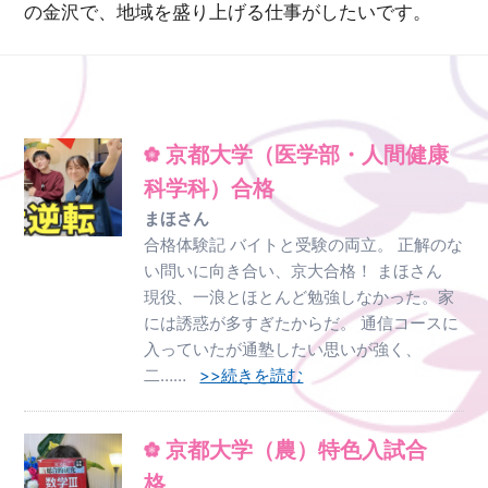
の金沢で、地域を盛り上げる仕事がしたいです。
京都大学（医学部・人間健康
科学科）合格
まほさん
合格体験記 バイトと受験の両立。 正解のな
い問いに向き合い、京大合格！ まほさん
現役、一浪とほとんど勉強しなかった。家
には誘惑が多すぎたからだ。 通信コースに
入っていたが通塾したい思いが強く、
二……
>>続きを読む
京都大学（農）特色入試合
格