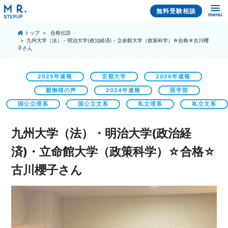
無料受験相談
menu
トップ
合格伝説
九州大学（法）・明治大学(政治経済)・立命館大学（政策科学）☆合格☆古川櫻
子さん
2025年速報
京都大学
2026年速報
親御様の声
2024年速報
医学部
国公立理系
国公立文系
私立理系
私立文系
九州大学（法）・明治大学(政治経
済)・立命館大学（政策科学）☆合格☆
古川櫻子さん