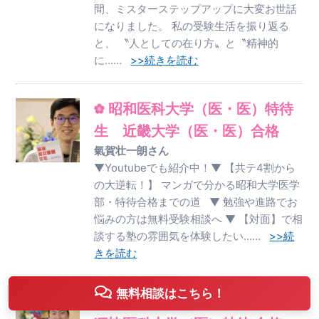
間、ミスターステップアップに大変お世話
になりました。 私の受験生活を振り返る
と、 〝人としての在り方〟と〝精神的
に……
>>続きを読む
昭和医科大学（医・医）特待
生 近畿大学（医・医）合格
氣賀壮一朗さん
▼Youtubeでも紹介中！▼ 【共テ4割から
の大逆転！】 マンガで分かる昭和大学医学
部・特待合格までの道 ▼ 勉強や進路でお
悩みの方は無料受験相談へ ▼ 【対面】で相
談する塾の雰囲気を体験したい……
>>続
きを読む
無料相談はこちら！
大阪医科薬科大学（医・医）