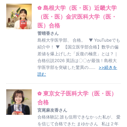
島根大学（医・医）近畿大学
（医・医）金沢医科大学（医・
医）合格
菅晴香さん
島根大学医学部、 合格。 ▼ YouTubeでも
紹介中！ ▼ 【国立医学部合格】数学の偏
差値を爆上げした「反復の極意」とは？｜
合格伝説2026 英語は〇〇が最強！島根大
学医学部を突破した驚異の……
>>続きを
読む
東京女子医科大学（医・医）
合格
宮尾麻友香さん
合格体験記 誰も信用できなかった私が、 愛
を信じて合格できた まゆかさん 私は２年