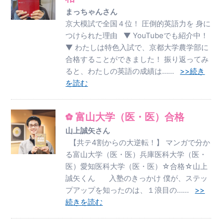
まっちゃんさん
京大模試で全国４位！ 圧倒的英語力を 身に
つけられた理由 ▼ YouTubeでも紹介中！
▼ わたしは特色入試で、京都大学農学部に
合格することができました！ 振り返ってみ
ると、わたしの英語の成績は……
>>続き
を読む
富山大学（医・医）合格
山上誠矢さん
【共テ4割からの大逆転！】 マンガで分か
る富山大学（医・医）兵庫医科大学（医・
医）愛知医科大学（医・医）☆合格☆山上
誠矢くん 入塾のきっかけ 僕が、ステッ
プアップを知ったのは、１浪目の……
>>
続きを読む