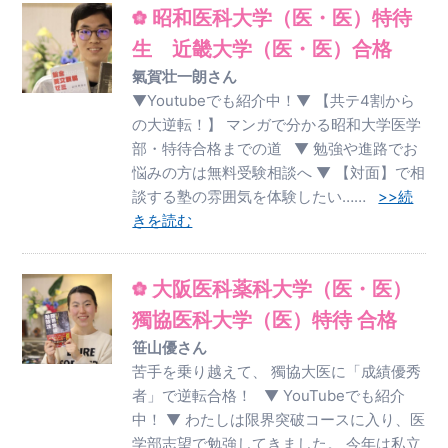
昭和医科大学（医・医）特待
生 近畿大学（医・医）合格
氣賀壮一朗さん
▼Youtubeでも紹介中！▼ 【共テ4割から
の大逆転！】 マンガで分かる昭和大学医学
部・特待合格までの道 ▼ 勉強や進路でお
悩みの方は無料受験相談へ ▼ 【対面】で相
談する塾の雰囲気を体験したい……
>>続
きを読む
大阪医科薬科大学（医・医）
獨協医科大学（医）特待 合格
笹山優さん
苦手を乗り越えて、 獨協大医に「成績優秀
者」で逆転合格！ ▼ YouTubeでも紹介
中！ ▼ わたしは限界突破コースに入り、医
学部志望で勉強してきました。 今年は私立