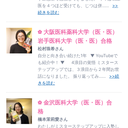
医を４つほど受けても、じつは併……
>>
続きを読む
大阪医科薬科大学（医・医）
岩手医科大学（医・医）合格
松村珠希さん
自分と向き合い続けた1年 ▼ YouTubeで
も紹介中！ ▼ 4浪目の覚悟 ミスタース
テップアップでは、３浪目から２年間お世
話になりました。 振り返ってみ……
>>続
きを読む
金沢医科大学（医・医）合
格
橋本茉莉愛さん
わたしがミスターステップアップに入塾し