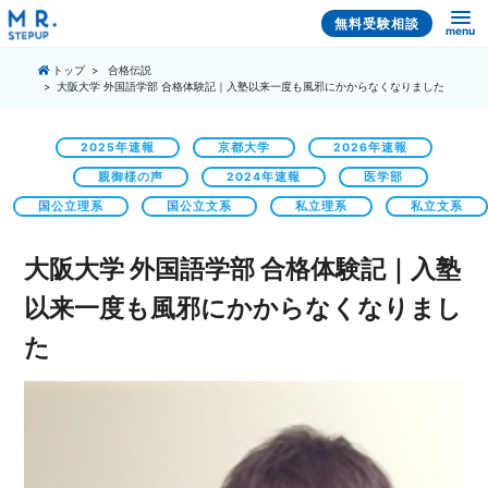
無料受験相談
menu
トップ
合格伝説
大阪大学 外国語学部 合格体験記｜入塾以来一度も風邪にかからなくなりました
2025年速報
京都大学
2026年速報
親御様の声
2024年速報
医学部
国公立理系
国公立文系
私立理系
私立文系
大阪大学 外国語学部 合格体験記｜入塾
以来一度も風邪にかからなくなりまし
た