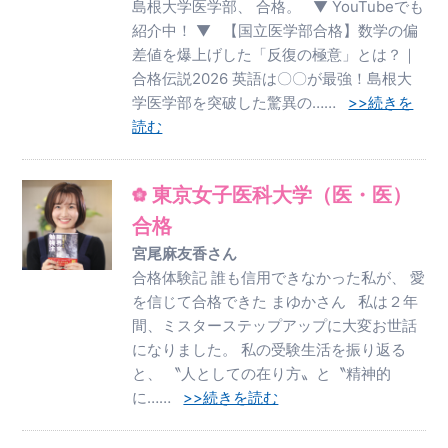
島根大学医学部、 合格。 ▼ YouTubeでも
紹介中！ ▼ 【国立医学部合格】数学の偏
差値を爆上げした「反復の極意」とは？｜
合格伝説2026 英語は〇〇が最強！島根大
学医学部を突破した驚異の……
>>続きを
読む
東京女子医科大学（医・医）
合格
宮尾麻友香さん
合格体験記 誰も信用できなかった私が、 愛
を信じて合格できた まゆかさん 私は２年
間、ミスターステップアップに大変お世話
になりました。 私の受験生活を振り返る
と、 〝人としての在り方〟と〝精神的
に……
>>続きを読む