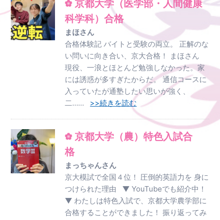
京都大学（医学部・人間健康
科学科）合格
まほさん
合格体験記 バイトと受験の両立。 正解のな
い問いに向き合い、京大合格！ まほさん
現役、一浪とほとんど勉強しなかった。家
には誘惑が多すぎたからだ。 通信コースに
入っていたが通塾したい思いが強く、
二……
>>続きを読む
京都大学（農）特色入試合
格
まっちゃんさん
京大模試で全国４位！ 圧倒的英語力を 身に
つけられた理由 ▼ YouTubeでも紹介中！
▼ わたしは特色入試で、京都大学農学部に
合格することができました！ 振り返ってみ