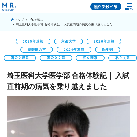
無料受験相談
menu
トップ
合格伝説
埼玉医科大学医学部 合格体験記｜ 入試直前期の病気を乗り越えました
2025年速報
京都大学
2026年速報
親御様の声
2024年速報
医学部
国公立理系
国公立文系
私立理系
私立文系
埼玉医科大学医学部 合格体験記｜ 入試
直前期の病気を乗り越えました