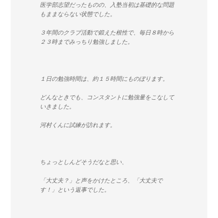
医学部志望だったものの、入塾当初は基礎的な問題
もままならない状態でした。
３年間のクラブ活動で鍛えた根性で、毎日８時から
２３時までみっちり勉強しました。
１日の勉強時間は、約１５時間にものぼります。
どんなときでも、コンスタントに勉強量をこなして
いきました。
河村くんに試練が訪れます。
ちょっとしんどそうだなと思い、
「大丈夫？」と声をかけたところ、「大丈夫で
す！」という返事でした。