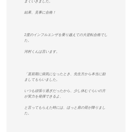
まくいきました。
結果、見事に合格！
2度のインフルエンザを乗り越えての大逆転合格でし
た。
河村くんは言います。
「直前期に病気になったとき、先生方から本当に励
ましてもらいました。
いつも頑張り過ぎだったから、少し休むぐらいの方
が実力を発揮できるよ、
と言ってもらえた時には、ほっと肩の荷が降りまし
た。