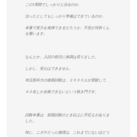
この1周間でしっかりと治るのか、
治ったとしてもしっかり準備はできているのか、
本番で実力を発揮できるだろうか、不安が河村くん
を襲います。
なんとか、入試の前日に体調は戻りました。
しかし、安心はできません。
埼玉医科大の後期試験は、２０００人が受験して、
４０名しか合格できないという狭き門です。
試験本番は、前期試験のとき以上に手応えがありま
した。
特に、ニガテだった物理は、これまでにないほどう