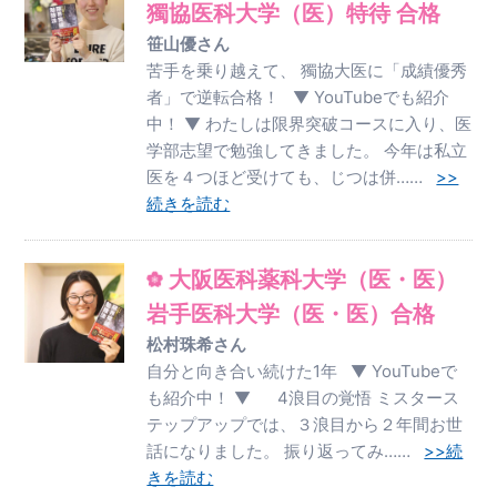
獨協医科大学（医）特待 合格
笹山優さん
苦手を乗り越えて、 獨協大医に「成績優秀
者」で逆転合格！ ▼ YouTubeでも紹介
中！ ▼ わたしは限界突破コースに入り、医
学部志望で勉強してきました。 今年は私立
医を４つほど受けても、じつは併……
>>
続きを読む
大阪医科薬科大学（医・医）
岩手医科大学（医・医）合格
松村珠希さん
自分と向き合い続けた1年 ▼ YouTubeで
も紹介中！ ▼ 4浪目の覚悟 ミスタース
テップアップでは、３浪目から２年間お世
話になりました。 振り返ってみ……
>>続
きを読む