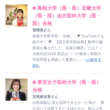
島根大学（医・医）近畿大学
（医・医）金沢医科大学（医・
医）合格
菅晴香さん
島根大学医学部、 合格。 ▼ YouTubeでも
紹介中！ ▼ 【国立医学部合格】数学の偏
差値を爆上げした「反復の極意」とは？｜
合格伝説2026 英語は〇〇が最強！島根大
学医学部を突破した驚異の……
>>続きを
読む
東京女子医科大学（医・医）
合格
宮尾麻友香さん
合格体験記 誰も信用できなかった私が、 愛
を信じて合格できた まゆかさん 私は２年