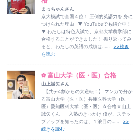
格
まっちゃんさん
京大模試で全国４位！ 圧倒的英語力を 身に
つけられた理由 ▼ YouTubeでも紹介中！
▼ わたしは特色入試で、京都大学農学部に
合格することができました！ 振り返ってみ
ると、わたしの英語の成績は……
>>続き
を読む
富山大学（医・医）合格
山上誠矢さん
【共テ4割からの大逆転！】 マンガで分か
る富山大学（医・医）兵庫医科大学（医・
医）愛知医科大学（医・医）☆合格☆山上
誠矢くん 入塾のきっかけ 僕が、ステッ
プアップを知ったのは、１浪目の……
>>
続きを読む