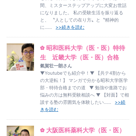
間、ミスターステップアップに大変お世話
になりました。 私の受験生活を振り返る
と、 〝人としての在り方〟と〝精神的
に……
>>続きを読む
昭和医科大学（医・医）特待
生 近畿大学（医・医）合格
氣賀壮一朗さん
▼Youtubeでも紹介中！▼ 【共テ4割から
の大逆転！】 マンガで分かる昭和大学医学
部・特待合格までの道 ▼ 勉強や進路でお
悩みの方は無料受験相談へ ▼ 【対面】で相
談する塾の雰囲気を体験したい……
>>続
きを読む
大阪医科薬科大学（医・医）