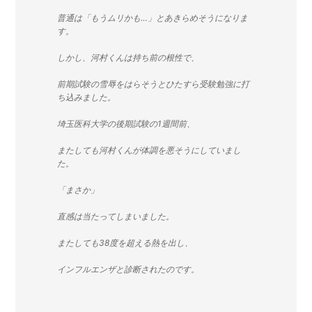
普通は「もうムリかも…」とあきらめそうになりま
す。
しかし、河村くんは持ち前の根性で、
前期試験の雪辱をはらそうとひたすら受験勉強に打
ち込みました。
埼玉医科大学の後期試験の1週間前、
またしても河村くんが体調を悪そうにしていまし
た。
「まさか」
直感は当たってしまいました。
またしても38度を超える熱を出し、
インフルエンザと診断されたのです。