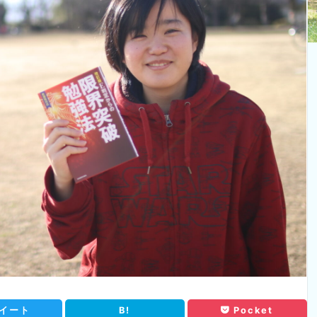
イート
B!
Pocket