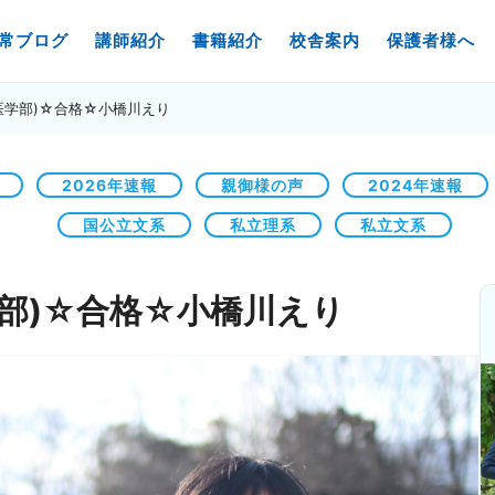
常ブログ
講師紹介
書籍紹介
校舎案内
保護者様へ
医学部)☆合格☆小橋川えり
2026年速報
親御様の声
2024年速報
国公立文系
私立理系
私立文系
部)☆合格☆小橋川えり