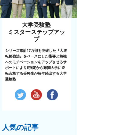
大学受験塾
ミスターステップアッ
プ
シリーズ累計17万部を突破した『大逆
転勉強法』をベースにした指導と勉強
へのモチベーションをアップさせるサ
ポートによりE判定から難関大学に逆
転合格する受験生が毎年続出する大学
受験塾
人気の記事