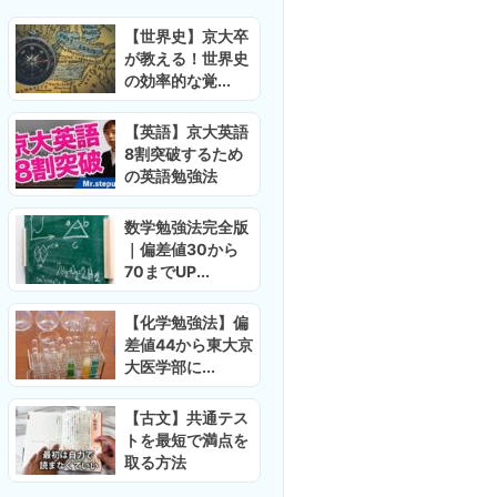
【世界史】京大卒
が教える！世界史
の効率的な覚...
【英語】京大英語
8割突破するため
の英語勉強法
数学勉強法完全版
｜偏差値30から
70までUP...
【化学勉強法】偏
差値44から東大京
大医学部に...
【古文】共通テス
トを最短で満点を
取る方法