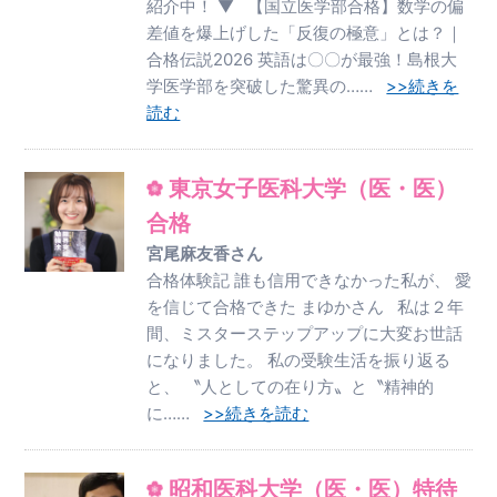
紹介中！ ▼ 【国立医学部合格】数学の偏
差値を爆上げした「反復の極意」とは？｜
合格伝説2026 英語は〇〇が最強！島根大
学医学部を突破した驚異の……
>>続きを
読む
東京女子医科大学（医・医）
合格
宮尾麻友香さん
合格体験記 誰も信用できなかった私が、 愛
を信じて合格できた まゆかさん 私は２年
間、ミスターステップアップに大変お世話
になりました。 私の受験生活を振り返る
と、 〝人としての在り方〟と〝精神的
に……
>>続きを読む
昭和医科大学（医・医）特待