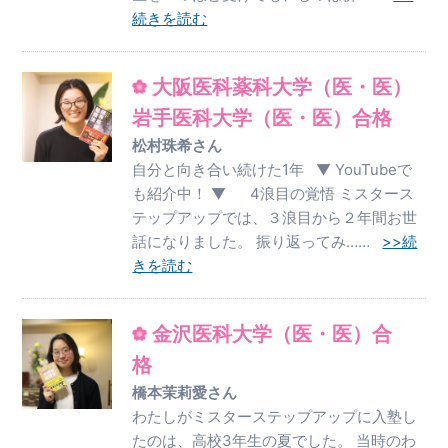
続きを読む
大阪医科薬科大学（医・医）
岩手医科大学（医・医）合格
松村珠希さん
自分と向き合い続けた1年 ▼ YouTubeで
も紹介中！ ▼ 4浪目の覚悟 ミスタース
テップアップでは、３浪目から２年間お世
話になりました。 振り返ってみ……
>>続
きを読む
金沢医科大学（医・医）合
格
橋本茉莉愛さん
わたしがミスターステップアップに入塾し
たのは、高校3年生の夏でした。 当時のわ