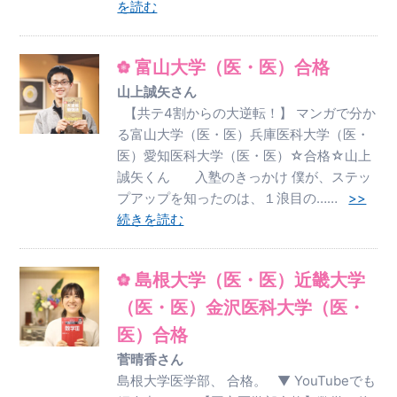
を読む
富山大学（医・医）合格
山上誠矢さん
【共テ4割からの大逆転！】 マンガで分か
る富山大学（医・医）兵庫医科大学（医・
医）愛知医科大学（医・医）☆合格☆山上
誠矢くん 入塾のきっかけ 僕が、ステッ
プアップを知ったのは、１浪目の……
>>
続きを読む
島根大学（医・医）近畿大学
（医・医）金沢医科大学（医・
医）合格
菅晴香さん
島根大学医学部、 合格。 ▼ YouTubeでも