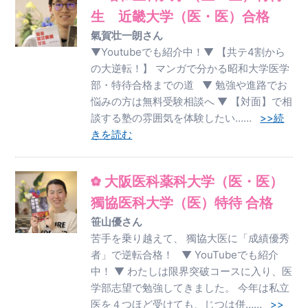
生 近畿大学（医・医）合格
氣賀壮一朗さん
▼Youtubeでも紹介中！▼ 【共テ4割から
の大逆転！】 マンガで分かる昭和大学医学
部・特待合格までの道 ▼ 勉強や進路でお
悩みの方は無料受験相談へ ▼ 【対面】で相
談する塾の雰囲気を体験したい……
>>続
きを読む
大阪医科薬科大学（医・医）
獨協医科大学（医）特待 合格
笹山優さん
苦手を乗り越えて、 獨協大医に「成績優秀
者」で逆転合格！ ▼ YouTubeでも紹介
中！ ▼ わたしは限界突破コースに入り、医
学部志望で勉強してきました。 今年は私立
医を４つほど受けても、じつは併……
>>