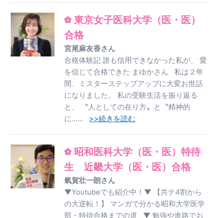
東京女子医科大学（医・医）
合格
宮尾麻友香さん
合格体験記 誰も信用できなかった私が、 愛
を信じて合格できた まゆかさん 私は２年
間、ミスターステップアップに大変お世話
になりました。 私の受験生活を振り返る
と、 〝人としての在り方〟と〝精神的
に……
>>続きを読む
昭和医科大学（医・医）特待
生 近畿大学（医・医）合格
氣賀壮一朗さん
▼Youtubeでも紹介中！▼ 【共テ4割から
の大逆転！】 マンガで分かる昭和大学医学
部・特待合格までの道 ▼ 勉強や進路でお