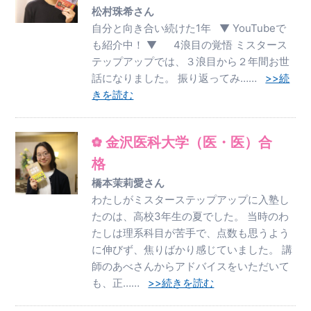
松村珠希さん
自分と向き合い続けた1年 ▼ YouTubeで
も紹介中！ ▼ 4浪目の覚悟 ミスタース
テップアップでは、３浪目から２年間お世
話になりました。 振り返ってみ……
>>続
きを読む
金沢医科大学（医・医）合
格
橋本茉莉愛さん
わたしがミスターステップアップに入塾し
たのは、高校3年生の夏でした。 当時のわ
たしは理系科目が苦手で、点数も思うよう
に伸びず、焦りばかり感じていました。 講
師のあべさんからアドバイスをいただいて
も、正……
>>続きを読む