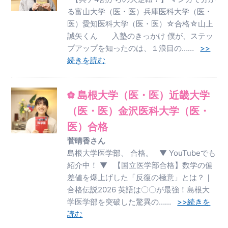
る富山大学（医・医）兵庫医科大学（医・
医）愛知医科大学（医・医）☆合格☆山上
誠矢くん 入塾のきっかけ 僕が、ステッ
プアップを知ったのは、１浪目の……
>>
続きを読む
島根大学（医・医）近畿大学
（医・医）金沢医科大学（医・
医）合格
菅晴香さん
島根大学医学部、 合格。 ▼ YouTubeでも
紹介中！ ▼ 【国立医学部合格】数学の偏
差値を爆上げした「反復の極意」とは？｜
合格伝説2026 英語は〇〇が最強！島根大
学医学部を突破した驚異の……
>>続きを
読む