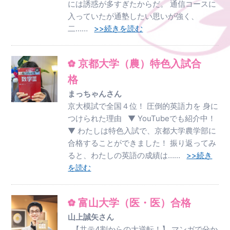
には誘惑が多すぎたからだ。 通信コースに
入っていたが通塾したい思いが強く、
二……
>>続きを読む
京都大学（農）特色入試合
格
まっちゃんさん
京大模試で全国４位！ 圧倒的英語力を 身に
つけられた理由 ▼ YouTubeでも紹介中！
▼ わたしは特色入試で、京都大学農学部に
合格することができました！ 振り返ってみ
ると、わたしの英語の成績は……
>>続き
を読む
富山大学（医・医）合格
山上誠矢さん
【共テ4割からの大逆転！】 マンガで分か