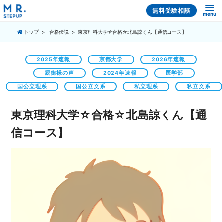
無料受験相談
menu
トップ
合格伝説
東京理科大学☆合格☆北島諒くん【通信コース】
2025年速報
京都大学
2026年速報
親御様の声
2024年速報
医学部
国公立理系
国公立文系
私立理系
私立文系
東京理科大学☆合格☆北島諒くん【通
信コース】