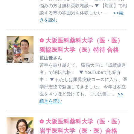
悩みの方は無料受験相談へ ▼ 【対面】で相
談する塾の雰囲気を体験したい……
>>続
きを読む
大阪医科薬科大学（医・医）
獨協医科大学（医）特待 合格
笹山優さん
苦手を乗り越えて、 獨協大医に「成績優秀
者」で逆転合格！ ▼ YouTubeでも紹介
中！ ▼ わたしは限界突破コースに入り、医
学部志望で勉強してきました。 今年は私立
医を４つほど受けても、じつは併……
>>
続きを読む
大阪医科薬科大学（医・医）
岩手医科大学（医・医）合格