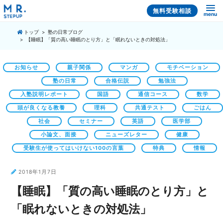
無料受験相談
menu
トップ
塾の日常ブログ
【睡眠】「質の高い睡眠のとり方」と「眠れないときの対処法」
お知らせ
親子関係
マンガ
モチベーション
塾の日常
合格伝説
勉強法
入塾説明レポート
国語
通信コース
数学
頭が良くなる教養
理科
共通テスト
ごはん
社会
セミナー
英語
医学部
小論文、面接
ニューズレター
健康
受験生が使ってはいけない100の言葉
特典
情報
2018年1月7日
【睡眠】「質の高い睡眠のとり方」と
「眠れないときの対処法」