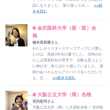
話になりました。 振り返ってみ……
>>続
きを読む
金沢医科大学（医・医）合
格
橋本茉莉愛さん
わたしがミスターステップアップに入塾し
たのは、高校3年生の夏でした。 当時のわ
たしは理系科目が苦手で、点数も思うよう
に伸びず、焦りばかり感じていました。 講
師のあべさんからアドバイスをいただいて
も、正……
>>続きを読む
大阪公立大学（商）合格
宮内彩羽さん
大阪公立大学（商）に大逆転合格！ 宮内彩