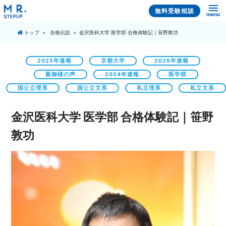
無料受験相談
menu
トップ
合格伝説
金沢医科大学 医学部 合格体験記｜笹野敦功
2025年速報
京都大学
2026年速報
親御様の声
2024年速報
医学部
国公立理系
国公立文系
私立理系
私立文系
金沢医科大学 医学部 合格体験記｜笹野
敦功