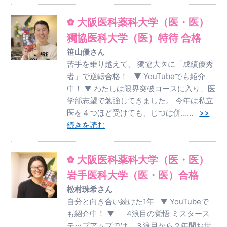
大阪医科薬科大学（医・医）
獨協医科大学（医）特待 合格
笹山優さん
苦手を乗り越えて、 獨協大医に「成績優秀
者」で逆転合格！ ▼ YouTubeでも紹介
中！ ▼ わたしは限界突破コースに入り、医
学部志望で勉強してきました。 今年は私立
医を４つほど受けても、じつは併……
>>
続きを読む
大阪医科薬科大学（医・医）
岩手医科大学（医・医）合格
松村珠希さん
自分と向き合い続けた1年 ▼ YouTubeで
も紹介中！ ▼ 4浪目の覚悟 ミスタース
テップアップでは、３浪目から２年間お世