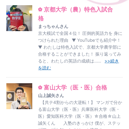
京都大学（農）特色入試合
格
まっちゃんさん
京大模試で全国４位！ 圧倒的英語力を 身に
つけられた理由 ▼ YouTubeでも紹介中！
▼ わたしは特色入試で、京都大学農学部に
合格することができました！ 振り返ってみ
ると、わたしの英語の成績は……
>>続き
を読む
富山大学（医・医）合格
山上誠矢さん
【共テ4割からの大逆転！】 マンガで分か
る富山大学（医・医）兵庫医科大学（医・
医）愛知医科大学（医・医）☆合格☆山上
誠矢くん 入塾のきっかけ 僕が、ステッ