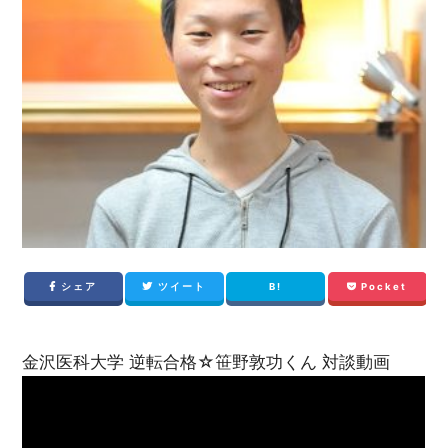
シェア
ツイート
B!
Pocket
金沢医科大学 逆転合格☆笹野敦功くん 対談動画