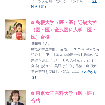
プアップを知ったのは、１浪目の……
>>
続きを読む
島根大学（医・医）近畿大学
（医・医）金沢医科大学（医・
医）合格
菅晴香さん
島根大学医学部、 合格。 ▼ YouTubeでも
紹介中！ ▼ 【国立医学部合格】数学の偏
差値を爆上げした「反復の極意」とは？｜
合格伝説2026 英語は〇〇が最強！島根大
学医学部を突破した驚異の……
>>続きを
読む
東京女子医科大学（医・医）
合格