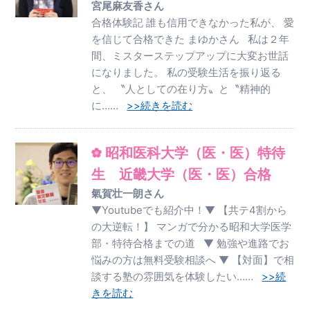
宮尾麻友香さん
合格体験記 誰も信用できなかった私が、 愛
を信じて合格できた まゆかさん 私は２年
間、ミスターステップアップに大変お世話
になりました。 私の受験生活を振り返る
と、 〝人としての在り方〟と〝精神的
に……
>>続きを読む
昭和医科大学（医・医）特待
生 近畿大学（医・医）合格
氣賀壮一朗さん
▼Youtubeでも紹介中！▼ 【共テ4割から
の大逆転！】 マンガで分かる昭和大学医学
部・特待合格までの道 ▼ 勉強や進路でお
悩みの方は無料受験相談へ ▼ 【対面】で相
談する塾の雰囲気を体験したい……
>>続
きを読む