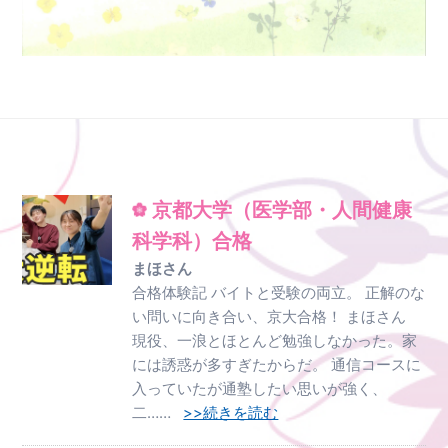
京都大学（医学部・人間健康
科学科）合格
まほさん
合格体験記 バイトと受験の両立。 正解のな
い問いに向き合い、京大合格！ まほさん
現役、一浪とほとんど勉強しなかった。家
には誘惑が多すぎたからだ。 通信コースに
入っていたが通塾したい思いが強く、
二……
>>続きを読む