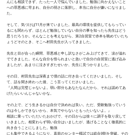
んにも相談できず、たった一人で悩んでいました。勉強に向かえないこと
への罪悪感に苛まれ、自分の弱さに落胆し、本当に自分が嫌いになりまし
た。
そして、気づけば11月が来ていました。最高の環境を提供してもらってい
るにも関わらず、ほとんど勉強していない自分の事を知ったら先生はどう
思うだろうか。そんなことを考えながら、第2自習室で赤本を眺めていたち
ょうどそのとき、そこへ村田先生が入ってきました。
先生と目が合った瞬間、罪悪感と申し訳なさがこみ上げてきて、涙が溢れ
でてきました。そんな自分を悟られまいと急いで自分の自習室に逃げ込み
ましたが、あまりに泣きすぎたせいか、先生に見つかりました。
その日、村田先生は深夜まで僕の話に付き合ってくださいました。そし
て、話を聞き終わった後、こう言ってくださいました。
『人間は完璧じゃないよ。弱い部分もあなたなんだから、それは認めてあ
げたらいいんじゃないかな。
その上で、どう生きるかは自分で決めれば良い。ただ、受験勉強っていう
のは今しかできないから、本気でやらないともったいないよ。』
相談に乗っていただいたおかげで、その日からは徐々に調子を取り戻して
いきました。相変わらず弱い自分はいましたが、逃げることなく徹底的に
向き合うことにしました。勉強
にも集中できるようになり、直前のセンター模試では総合9割を突破。その