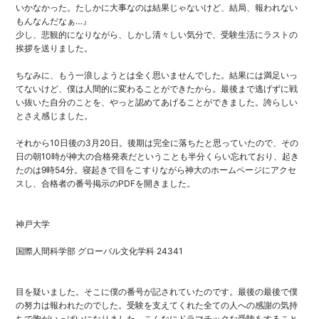
いかなかった。たしかに大事なのは結果じゃないけど、結局、報われない
もんなんだなぁ…』
少し、悲観的になりながら、しかし清々しい気分で、受験生活にラストの
挨拶を送りました。
ちなみに、もう一浪しようとは全く思いませんでした。結果には満足いっ
てないけど、僕は人間的に変わることができたから。最後まで逃げずに戦
い抜いた自分のことを、やっと認めてあげることができました。誇らしい
とさえ感じました。
それから10日後の3月20日。後期は完全に落ちたと思っていたので、その
日の朝10時が神大の合格発表だということも半分くらい忘れており、起き
たのは9時54分。寝起きで目をこすりながら神大のホームページにアクセ
スし、合格者の番号掲示のPDFを開きました。
神戸大学
国際人間科学部 グローバル文化学科 24341
目を疑いました。そこに僕の番号が記されていたのです。最後の最後で僕
の努力は報われたのでした。受験を支えてくれた全ての人への感謝の気持
ちで胸がいっぱいになりました。こんなにドラマチックな受験をすること