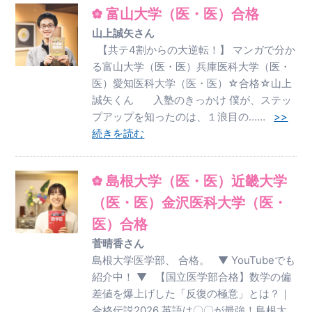
富山大学（医・医）合格
山上誠矢さん
【共テ4割からの大逆転！】 マンガで分か
る富山大学（医・医）兵庫医科大学（医・
医）愛知医科大学（医・医）☆合格☆山上
誠矢くん 入塾のきっかけ 僕が、ステッ
プアップを知ったのは、１浪目の……
>>
続きを読む
島根大学（医・医）近畿大学
（医・医）金沢医科大学（医・
医）合格
菅晴香さん
島根大学医学部、 合格。 ▼ YouTubeでも
紹介中！ ▼ 【国立医学部合格】数学の偏
差値を爆上げした「反復の極意」とは？｜
合格伝説2026 英語は〇〇が最強！島根大