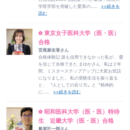
学医学部を突破した驚異の……
>>続きを
読む
東京女子医科大学（医・医）
合格
宮尾麻友香さん
合格体験記 誰も信用できなかった私が、 愛
を信じて合格できた まゆかさん 私は２年
間、ミスターステップアップに大変お世話
になりました。 私の受験生活を振り返る
と、 〝人としての在り方〟と〝精神的
に……
>>続きを読む
昭和医科大学（医・医）特待
生 近畿大学（医・医）合格
氣賀壮一朗さん