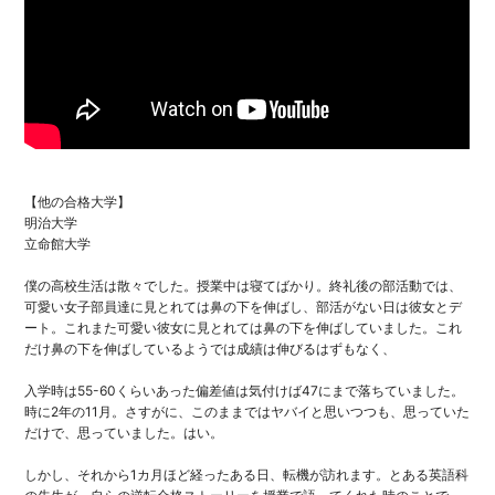
【他の合格大学】
明治大学
立命館大学
僕の高校生活は散々でした。授業中は寝てばかり。終礼後の部活動では、
可愛い女子部員達に見とれては鼻の下を伸ばし、部活がない日は彼女とデ
ート。これまた可愛い彼女に見とれては鼻の下を伸ばしていました。これ
だけ鼻の下を伸ばしているようでは成績は伸びるはずもなく、
入学時は55-60くらいあった偏差値は気付けば47にまで落ちていました。
時に2年の11月。さすがに、このままではヤバイと思いつつも、思っていた
だけで、思っていました。はい。
しかし、それから1カ月ほど経ったある日、転機が訪れます。とある英語科