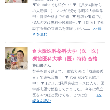
▼Youtubeでも紹介中！▼ 【共テ4割から
の大逆転！】 マンガで分かる昭和大学医学
部・特待合格までの道 ▼ 勉強や進路でお
悩みの方は無料受験相談へ ▼ 【対面】で相
談する塾の雰囲気を体験したい……
>>続
きを読む
大阪医科薬科大学（医・医）
獨協医科大学（医）特待 合格
笹山優さん
苦手を乗り越えて、 獨協大医に「成績優秀
者」で逆転合格！ ▼ YouTubeでも紹介
中！ ▼ わたしは限界突破コースに入り、医
学部志望で勉強してきました。 今年は私立
医を４つほど受けても、じつは併……
>>
続きを読む