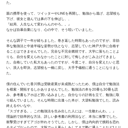
た。
親の携帯を使って、ツイッターやLINEを再開し、勉強から逃げ、志望校も
下げ、彼女と遊んでは鼻の下を伸ばし、、
『結局、人生なんて変わらんのやろ。。』
なかば自暴自棄になり、心の中で、そう呟いていました。
そんな調子で一年が経ちました。巻き返した時期もあったのですが、非効
率な勉強法と中途半端な姿勢が仇となり、志望していた神戸大学に合格す
ることはできませんでした。完全な不完全燃焼です。大学に落ちたことよ
りも、自分を変えられなかったことに対して悔しさがこみ上げてきまし
た。合格していた私大もあったのですが、今度こそ、自分を変えたいと思
い、浪人を即決。志望校も一橋に戻し、大手予備校に通うことになりまし
た。
僕の住んでいた香川県は受験産業が未成熟だったため、僕は自分で勉強法
を模索・開拓するしかありませんでした。勉強法の本を20冊も30冊も読
み、参考書もアホほど買い込みました。自分なりの計画を立て、勉強に取
り組んでいました。そんな時期に出逢った本が、大逆転勉強でした。読み
終えるやいなや、
『スゴすぎる。。この勉強法を生み出した人には、一生敵わんわ。。』
理論的で効率的な方法、詳しい参考書の利用法など、本当に衝撃でした。
衝撃受けすぎてアゴが外れそうでした。しかし、僕は内向的で挑戦を恐れ
るタイプだったので、大阪で一人暮らしをしてまで塾に通うことなど1ミリ