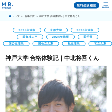
無料受験相談
menu
トップ
合格伝説
神戸大学 合格体験記｜中北将吾くん
2025年速報
京都大学
2026年速報
親御様の声
2024年速報
医学部
国公立理系
国公立文系
私立理系
私立文系
神戸大学 合格体験記｜中北将吾くん