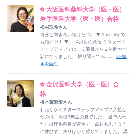
大阪医科薬科大学（医・医）
岩手医科大学（医・医）合格
松村珠希さん
自分と向き合い続けた1年 ▼ YouTubeで
も紹介中！ ▼ 4浪目の覚悟 ミスタース
テップアップでは、３浪目から２年間お世
話になりました。 振り返ってみ……
>>続
きを読む
金沢医科大学（医・医）合
格
橋本茉莉愛さん
わたしがミスターステップアップに入塾し
たのは、高校3年生の夏でした。 当時のわ
たしは理系科目が苦手で、点数も思うよう
に伸びず、焦りばかり感じていました。 講