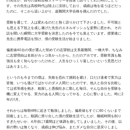
の先生が、自らの逆転合格ストーリーを授業で語ってくれた時のことで
す。その先生は高校時代は陸上に没頭しており、成績は地を這うほどだっ
たのに、そこから這い上がり、超難関大学合格を掴んだのでした。
受験を通じて、人は変わるのだと熱く語りかけて下さいました。不可能と
も思える下剋上を成し遂げた先生のエネルギッシュな姿勢に惹かれ、その
話を聞いた瞬間に大学受験を決意したのを今でも覚えています。授業後に
先生に携帯電話を預け、僕の受験生活が始まりました。
偏差値40台の僕が選んだ初めての志望校は文系最難関、一橋大学。ちなみ
に志望理由は名前がカッコ良かったから。ただのアホです。受験常識も勉
強法も全く知らなかったけれど、人生をひっくり返したいという意思だけ
はありました。
というのも今までの僕は、失敗を恐れて挑戦を避け、口だけ達者で実力は
皆無、いつも逃げてばかりのダメ人間だったのです。他人と自分を比較し
ては劣等感を抱き、粗探しと愚痴吐きに勤しむ毎日。そんな自分を受験を
機に変えてやる、実力のある人間になってやる、と心に誓いました。時に2
年の1月。
それからは毎朝4時に起きて勉強しました。偏差値もすぐに60くらいまで
回復しました。順調に滑り出した僕の受験生活でしたが、睡眠時間を削り
すぎたせいか、4月頃に1週間ほど体調を崩してしまいました。その後、以
前の勢いは無くなり、成績は伸び悩み、またダメな自分に逆戻りしまし