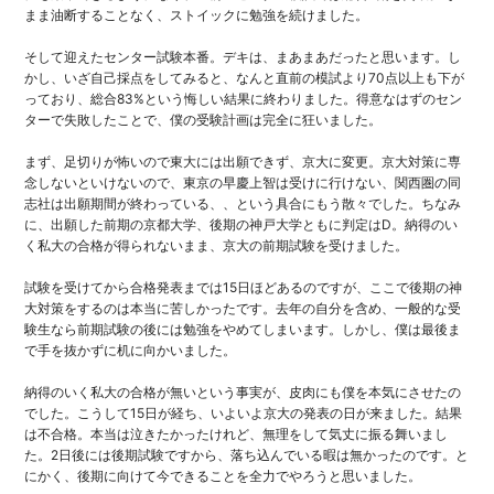
まま油断することなく、ストイックに勉強を続けました。
そして迎えたセンター試験本番。デキは、まあまあだったと思います。し
かし、いざ自己採点をしてみると、なんと直前の模試より70点以上も下が
っており、総合83%という悔しい結果に終わりました。得意なはずのセン
ターで失敗したことで、僕の受験計画は完全に狂いました。
まず、足切りが怖いので東大には出願できず、京大に変更。京大対策に専
念しないといけないので、東京の早慶上智は受けに行けない、関西圏の同
志社は出願期間が終わっている、、という具合にもう散々でした。ちなみ
に、出願した前期の京都大学、後期の神戸大学ともに判定はD。納得のい
く私大の合格が得られないまま、京大の前期試験を受けました。
試験を受けてから合格発表までは15日ほどあるのですが、ここで後期の神
大対策をするのは本当に苦しかったです。去年の自分を含め、一般的な受
験生なら前期試験の後には勉強をやめてしまいます。しかし、僕は最後ま
で手を抜かずに机に向かいました。
納得のいく私大の合格が無いという事実が、皮肉にも僕を本気にさせたの
でした。こうして15日が経ち、いよいよ京大の発表の日が来ました。結果
は不合格。本当は泣きたかったけれど、無理をして気丈に振る舞いまし
た。2日後には後期試験ですから、落ち込んでいる暇は無かったのです。と
にかく、後期に向けて今できることを全力でやろうと思いました。