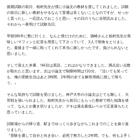
後期試験の前日、柏村先生が僕に小論文の教材を渡してくれました。試験
の前日に新しい教材をやるなんて普通は良くないことなのですが、せっか
く貰ったし、一応読んでおこうと思い、その日のうちに全部読みました。
それから一夜明けて試験当日。
早朝5時半に塾に行くと、なんと僕だけのために、酒崎さんと柏村先生が美
味しいマフィンと紅茶を用意して下さっていて、3人で朝食をとりまし
た。最後まで一緒に戦ってくれて本当に嬉しかったです。負けられないと
思いました。
そして迎えた本番、1科目は英語。これはかなりできました。満点近い点数
が取れたと思います。次は小論文で制限時間は120分。『泣いても笑って
も、俺の受験生活はあと2時間。2年間の全てを解答用紙に残して帰ろ
う。』
そんな気持ちで試験を受けました。神戸大学の小論文はとても難しく、大
苦戦を強いられました。柏村先生から前日にもらった教材で得た知識を使
って、なんとか書き切りましたが、デキは過去最低レベルで正直落ちたと
思っていました。
試験場からの帰り道、駅までゆっくり歩きながらこれまでのことを振り返
りました。
『受験を通して自分と向き合い、必死で努力した2年間。でも、何も上手く