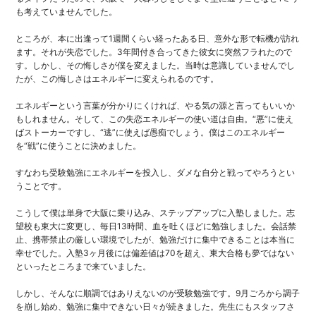
も考えていませんでした。
ところが、本に出逢って1週間くらい経ったある日、意外な形で転機が訪れ
ます。それが失恋でした。3年間付き合ってきた彼女に突然フラれたので
す。しかし、その悔しさが僕を変えました。当時は意識していませんでし
たが、この悔しさはエネルギーに変えられるのです。
エネルギーという言葉が分かりにくければ、やる気の源と言ってもいいか
もしれません。そして、この失恋エネルギーの使い道は自由。“悪”に使え
ばストーカーですし、“逃”に使えば愚痴でしょう。僕はこのエネルギー
を“戦”に使うことに決めました。
すなわち受験勉強にエネルギーを投入し、ダメな自分と戦ってやろうとい
うことです。
こうして僕は単身で大阪に乗り込み、ステップアップに入塾しました。志
望校も東大に変更し、毎日13時間、血を吐くほどに勉強しました。会話禁
止、携帯禁止の厳しい環境でしたが、勉強だけに集中できることは本当に
幸せでした。入塾3ヶ月後には偏差値は70を超え、東大合格も夢ではない
といったところまで来ていました。
しかし、そんなに順調ではありえないのが受験勉強です。9月ごろから調子
を崩し始め、勉強に集中できない日々が続きました。先生にもスタッフさ