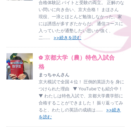
合格体験記 バイトと受験の両立。 正解のな
い問いに向き合い、京大合格！ まほさん
現役、一浪とほとんど勉強しなかった。家
には誘惑が多すぎたからだ。 通信コースに
入っていたが通塾したい思いが強く、
二……
>>続きを読む
京都大学（農）特色入試合
格
まっちゃんさん
京大模試で全国４位！ 圧倒的英語力を 身に
つけられた理由 ▼ YouTubeでも紹介中！
▼ わたしは特色入試で、京都大学農学部に
合格することができました！ 振り返ってみ
ると、わたしの英語の成績は……
>>続き
を読む