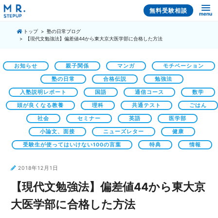
無料受験相談
menu
トップ
塾の日常ブログ
【現代文勉強法】偏差値44から東大京大医学部に合格した方法
お知らせ
親子関係
マンガ
モチベーション
塾の日常
合格伝説
勉強法
入塾説明レポート
国語
通信コース
数学
頭が良くなる教養
理科
共通テスト
ごはん
社会
セミナー
英語
医学部
小論文、面接
ニューズレター
健康
受験生が使ってはいけない100の言葉
特典
情報
2018年12月1日
【現代文勉強法】偏差値44から東大京
大医学部に合格した方法