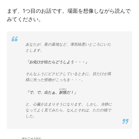
まず、1つ目のお話です。場面を想像しながら読んで
みてください。
あなたが、夜の墓地など、薄気味悪いところにいた
とします。
「お化けが出たらどうしよう・・・」
そんなふうにビクビクしているときに、目だけが異
様に光った怪物がこっちを・・・。
ようかい
「で、で、出たぁ、
妖怪
だ！」
と、心臓が止まりそうになります。 しかし、冷静に
なってよく見てみたら、なんとそれは、ただの猫で
した。
せんにゅうかん