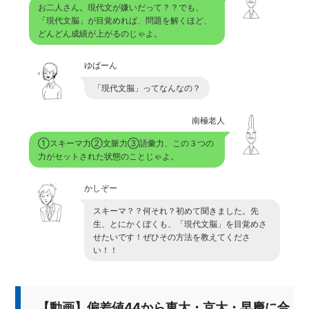
お二人さん。現代文が嫌いだって？？でも、
「現代文脳」が目覚めれば、問題を解くほど、
どんどん成績が上がるのじゃよ。
ゆばーん
「現代文脳」ってなんなの？
南極老人
①スキーマ力②文脈力③語彙力、この３つの
力がセットされた状態のことじゃよ。
かしぞー
スキーマ？？何それ？初めて聞きました。先
生、とにかくぼくも、「現代文脳」を目覚めさ
せたいです！ぜひその方法を教えてくださ
い！！
【動画】偏差値44から東大・京大・早慶に合