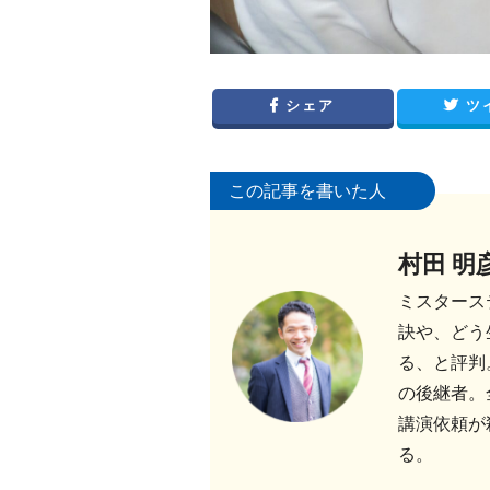
シェア
ツ
この記事を書いた人
村田 明
ミスタース
訣や、どう
る、と評判
の後継者。
講演依頼が
る。