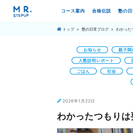
コース案内
合格伝説
塾の日
トップ
塾の日常ブログ
わかった
お知らせ
親子関
入塾説明レポート
ごはん
社会
2026年1月22日
わかったつもりは