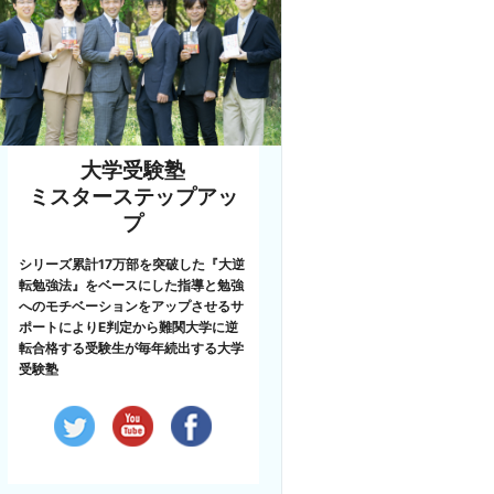
大学受験塾
ミスターステップアッ
プ
シリーズ累計17万部を突破した『大逆
転勉強法』をベースにした指導と勉強
へのモチベーションをアップさせるサ
ポートによりE判定から難関大学に逆
転合格する受験生が毎年続出する大学
受験塾