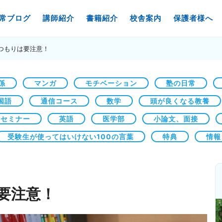
常ブログ
講師紹介
書籍紹介
校舎案内
保護者様へ
つもりは要注意！
係
マンガ
モチベーション
塾の日常
国語
通信コース
数学
頭が良くなる教養
セミナー
英語
医学部
小論文、面接
受験生が使ってはいけない100の言葉
特典
情報
要注意！