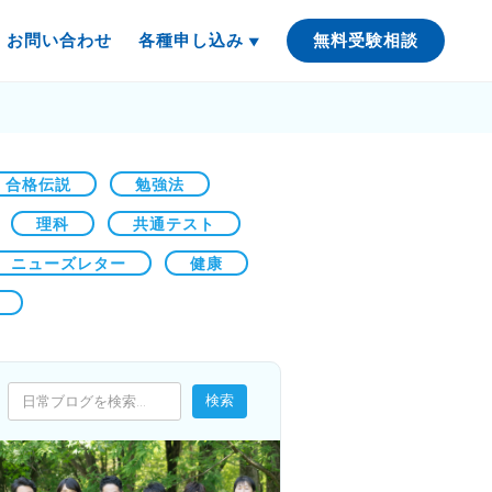
お問い合わせ
各種申し込み
無料受験相談
合格伝説
勉強法
理科
共通テスト
ニューズレター
健康
検索
検索