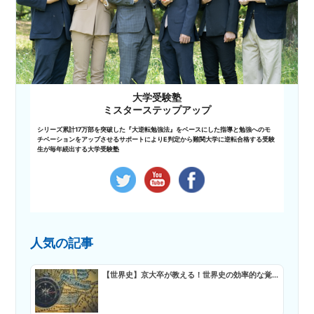
大学受験塾
ミスターステップアップ
シリーズ累計17万部を突破した『大逆転勉強法』をベースにした指導と勉強へのモ
チベーションをアップさせるサポートによりE判定から難関大学に逆転合格する受験
生が毎年続出する大学受験塾
人気の記事
【世界史】京大卒が教える！世界史の効率的な覚...