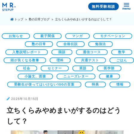
無料受験相談
menu
トップ
塾の日常ブログ
立ちくらみやめまいがするのはどうして？
お知らせ
親子関係
マンガ
モチベーション
塾の日常
合格伝説
勉強法
入塾説明レポート
国語
通信コース
数学
頭が良くなる教養
理科
共通テスト
ごはん
社会
セミナー
英語
医学部
小論文、面接
ニューズレター
健康
受験生が使ってはいけない100の言葉
特典
情報
2025年10月15日
立ちくらみやめまいがするのはどう
して？