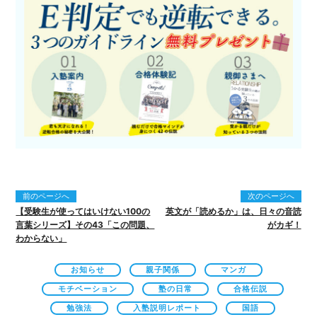
前のページへ
次のページへ
【受験生が使ってはいけない100の
英文が「読めるか」は、日々の音読
言葉シリーズ】その43「この問題、
がカギ！
わからない」
お知らせ
親子関係
マンガ
モチベーション
塾の日常
合格伝説
勉強法
入塾説明レポート
国語