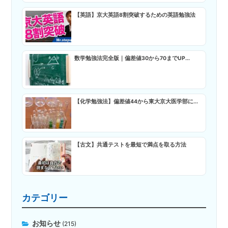
【英語】京大英語8割突破するための英語勉強法
数学勉強法完全版｜偏差値30から70までUP...
【化学勉強法】偏差値44から東大京大医学部に...
【古文】共通テストを最短で満点を取る方法
カテゴリー
お知らせ
(215)