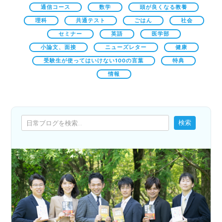
通信コース
数学
頭が良くなる教養
理科
共通テスト
ごはん
社会
セミナー
英語
医学部
小論文、面接
ニューズレター
健康
受験生が使ってはいけない100の言葉
特典
情報
検索
検索