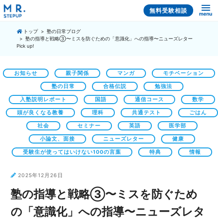
無料受験相談
menu
トップ
塾の日常ブログ
塾の指導と戦略③〜ミスを防ぐための「意識化」への指導〜ニューズレター
Pick up!
お知らせ
親子関係
マンガ
モチベーション
塾の日常
合格伝説
勉強法
入塾説明レポート
国語
通信コース
数学
頭が良くなる教養
理科
共通テスト
ごはん
社会
セミナー
英語
医学部
小論文、面接
ニューズレター
健康
受験生が使ってはいけない100の言葉
特典
情報
2025年12月26日
塾の指導と戦略③〜ミスを防ぐため
の「意識化」への指導〜ニューズレタ