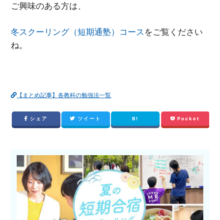
ご興味のある方は
、
冬スクーリング（短期通塾）コース
をご覧ください
ね。
【まとめ記事】各教科の勉強法一覧
シェア
ツイート
B!
Pocket