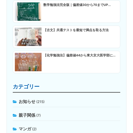
数学勉強法完全版｜偏差値30から70までUP...
【古文】共通テストを最短で満点を取る方法
【化学勉強法】偏差値44から東大京大医学部に...
カテゴリー
お知らせ
(215)
親子関係
(7)
マンガ
(2)