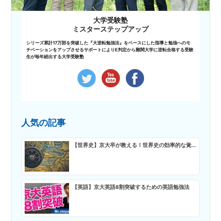
大学受験塾
ミスターステップアップ
シリーズ累計17万部を突破した『大逆転勉強法』をベースにした指導と勉強へのモ
チベーションをアップさせるサポートによりE判定から難関大学に逆転合格する受験
生が毎年続出する大学受験塾
人気の記事
【世界史】京大卒が教える！世界史の効率的な覚...
【英語】京大英語8割突破するための英語勉強法