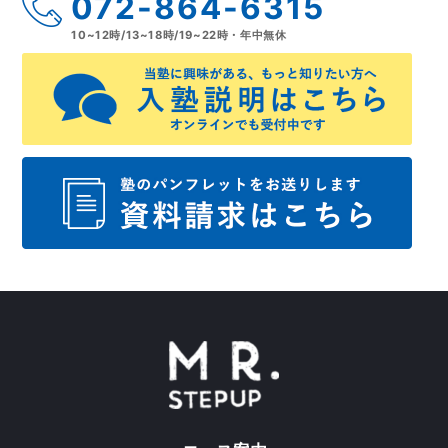
072-864-6315
10~12時/13~18時/19~22時・年中無休