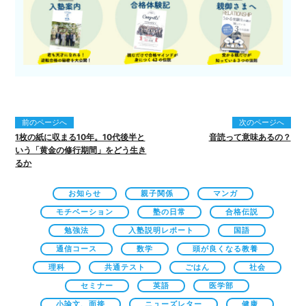
前のページへ
次のページへ
1枚の紙に収まる10年。10代後半と
音読って意味あるの？
いう「黄金の修行期間」をどう生き
るか
お知らせ
親子関係
マンガ
モチベーション
塾の日常
合格伝説
勉強法
入塾説明レポート
国語
通信コース
数学
頭が良くなる教養
理科
共通テスト
ごはん
社会
セミナー
英語
医学部
小論文、面接
ニューズレター
健康