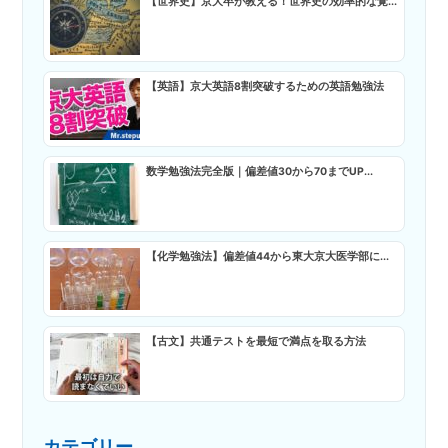
【世界史】京大卒が教える！世界史の効率的な覚...
【英語】京大英語8割突破するための英語勉強法
数学勉強法完全版｜偏差値30から70までUP...
【化学勉強法】偏差値44から東大京大医学部に...
【古文】共通テストを最短で満点を取る方法
カテゴリー