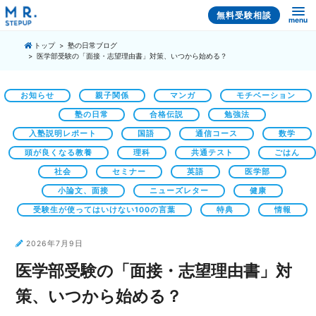
無料受験相談
menu
トップ
塾の日常ブログ
医学部受験の「面接・志望理由書」対策、いつから始める？
お知らせ
親子関係
マンガ
モチベーション
塾の日常
合格伝説
勉強法
入塾説明レポート
国語
通信コース
数学
頭が良くなる教養
理科
共通テスト
ごはん
社会
セミナー
英語
医学部
小論文、面接
ニューズレター
健康
受験生が使ってはいけない100の言葉
特典
情報
2026年7月9日
医学部受験の「面接・志望理由書」対
策、いつから始める？