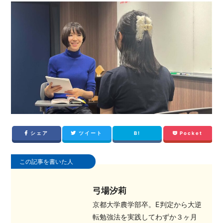
シェア
ツイート
B!
Pocket
この記事を書いた人
弓場汐莉
京都大学農学部卒。E判定から大逆
転勉強法を実践してわずか３ヶ月