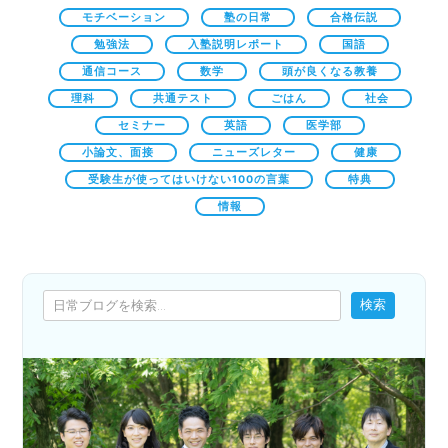
モチベーション
塾の日常
合格伝説
勉強法
入塾説明レポート
国語
通信コース
数学
頭が良くなる教養
理科
共通テスト
ごはん
社会
セミナー
英語
医学部
小論文、面接
ニューズレター
健康
受験生が使ってはいけない100の言葉
特典
情報
検索
検索