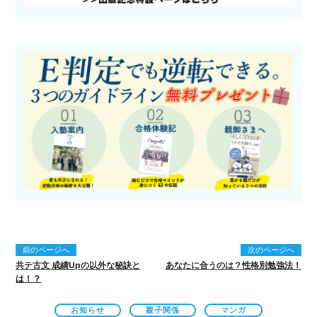
前のページへ
次のページへ
共テ古文 成績Upの以外な秘訣と
あなたに合うのは？性格別勉強法！
は！？
お知らせ
親子関係
マンガ