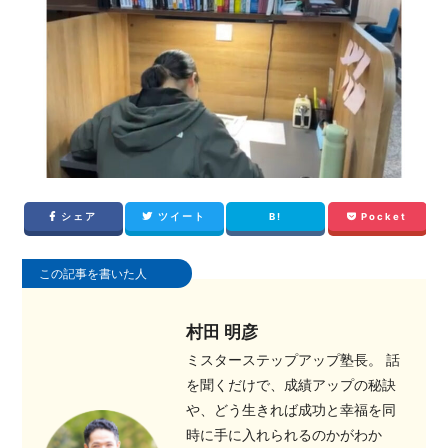
シェア
ツイート
B!
Pocket
この記事を書いた人
村田 明彦
ミスターステップアップ塾長。 話
を聞くだけで、成績アップの秘訣
や、どう生きれば成功と幸福を同
時に手に入れられるのかがわか