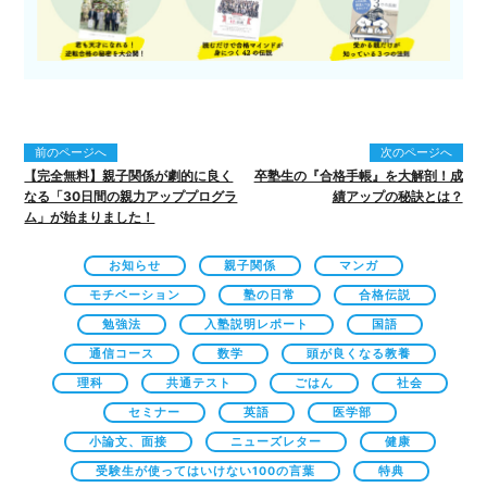
前のページへ
次のページへ
【完全無料】親子関係が劇的に良く
卒塾生の『合格手帳』を大解剖！成
なる「30日間の親力アッププログラ
績アップの秘訣とは？
ム」が始まりました！
お知らせ
親子関係
マンガ
モチベーション
塾の日常
合格伝説
勉強法
入塾説明レポート
国語
通信コース
数学
頭が良くなる教養
理科
共通テスト
ごはん
社会
セミナー
英語
医学部
小論文、面接
ニューズレター
健康
受験生が使ってはいけない100の言葉
特典