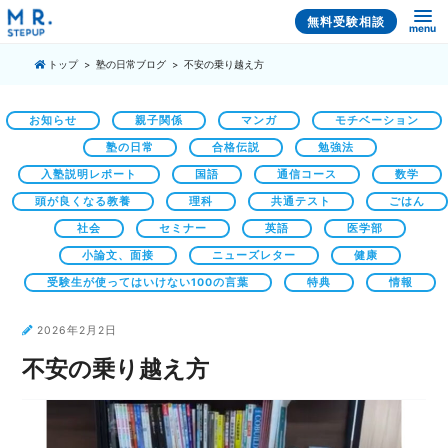
無料受験相談
menu
トップ
塾の日常ブログ
不安の乗り越え方
お知らせ
親子関係
マンガ
モチベーション
塾の日常
合格伝説
勉強法
入塾説明レポート
国語
通信コース
数学
頭が良くなる教養
理科
共通テスト
ごはん
社会
セミナー
英語
医学部
小論文、面接
ニューズレター
健康
受験生が使ってはいけない100の言葉
特典
情報
2026年2月2日
不安の乗り越え方