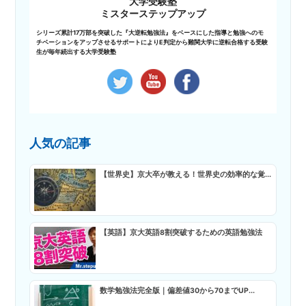
大学受験塾
ミスターステップアップ
シリーズ累計17万部を突破した『大逆転勉強法』をベースにした指導と勉強へのモ
チベーションをアップさせるサポートによりE判定から難関大学に逆転合格する受験
生が毎年続出する大学受験塾
人気の記事
【世界史】京大卒が教える！世界史の効率的な覚...
【英語】京大英語8割突破するための英語勉強法
数学勉強法完全版｜偏差値30から70までUP...