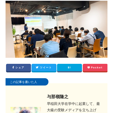
シェア
ツイート
B!
Pocket
この記事を書いた人
与那嶺隆之
早稲田大学在学中に起業して、最
大級の受験メディアを立ち上げ