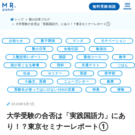
無料受験相談
menu
トップ
塾の日常ブログ
大学受験の合否は「実践国語力」にあり！？東京セミナーレポート①
お知らせ
親子関係
マンガ
モチベーション
塾の日常
合格伝説
勉強法
入塾説明レポート
国語
通信コース
数学
頭が良くなる教養
理科
共通テスト
ごはん
社会
セミナー
英語
医学部
小論文、面接
ニューズレター
健康
受験生が使ってはいけない100の言葉
特典
情報
2025年5月1日
大学受験の合否は「実践国語力」にあ
り！？東京セミナーレポート①