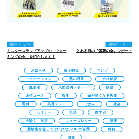
前のページへ
次のページへ
ミスターステップアップの「ウォー
とある日の〝基礎の会〟レポート
キングの会」を紹介します！
お知らせ
親子関係
マンガ
モチベーション
塾の日常
合格伝説
勉強法
入塾説明レポート
国語
通信コース
数学
頭が良くなる教養
理科
共通テスト
ごはん
社会
セミナー
英語
医学部
小論文、面接
ニューズレター
健康
受験生が使ってはいけない100の言葉
特典
情報