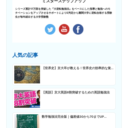
ミスターステップアップ
シリーズ累計17万部を突破した『大逆転勉強法』をベースにした指導と勉強へのモ
チベーションをアップさせるサポートによりE判定から難関大学に逆転合格する受験
生が毎年続出する大学受験塾
人気の記事
【世界史】京大卒が教える！世界史の効率的な覚...
【英語】京大英語8割突破するための英語勉強法
数学勉強法完全版｜偏差値30から70までUP...