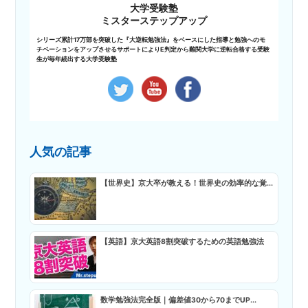
大学受験塾
ミスターステップアップ
シリーズ累計17万部を突破した『大逆転勉強法』をベースにした指導と勉強へのモ
チベーションをアップさせるサポートによりE判定から難関大学に逆転合格する受験
生が毎年続出する大学受験塾
人気の記事
【世界史】京大卒が教える！世界史の効率的な覚...
【英語】京大英語8割突破するための英語勉強法
数学勉強法完全版｜偏差値30から70までUP...