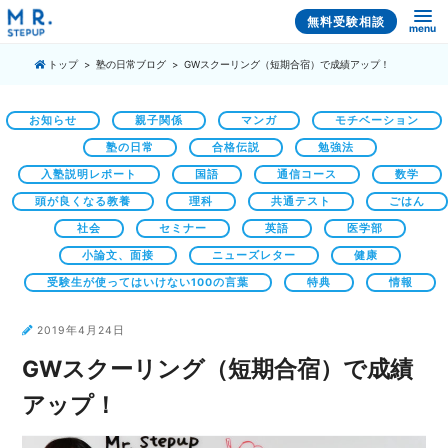
無料受験相談
menu
トップ
塾の日常ブログ
GWスクーリング（短期合宿）で成績アップ！
お知らせ
親子関係
マンガ
モチベーション
塾の日常
合格伝説
勉強法
入塾説明レポート
国語
通信コース
数学
頭が良くなる教養
理科
共通テスト
ごはん
社会
セミナー
英語
医学部
小論文、面接
ニューズレター
健康
受験生が使ってはいけない100の言葉
特典
情報
2019年4月24日
GWスクーリング（短期合宿）で成績
アップ！