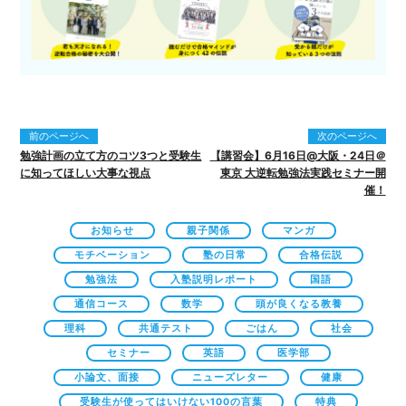
前のページへ
次のページへ
勉強計画の立て方のコツ3つと受験生
【講習会】6月16日@大阪・24日＠
に知ってほしい大事な視点
東京 大逆転勉強法実践セミナー開
催！
お知らせ
親子関係
マンガ
モチベーション
塾の日常
合格伝説
勉強法
入塾説明レポート
国語
通信コース
数学
頭が良くなる教養
理科
共通テスト
ごはん
社会
セミナー
英語
医学部
小論文、面接
ニューズレター
健康
受験生が使ってはいけない100の言葉
特典