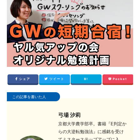
シェア
ツイート
B!
Pocket
この記事を書いた人
弓場 汐莉
京都大学農学部卒。書籍『E判定か
らの大逆転勉強法』に感銘を受け
てミスターステップアップに入