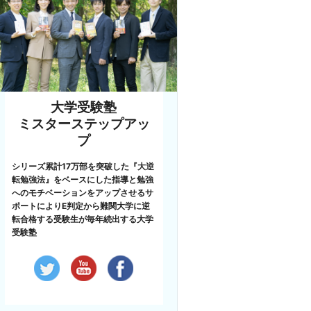
大学受験塾
ミスターステップアッ
プ
シリーズ累計17万部を突破した『大逆
転勉強法』をベースにした指導と勉強
へのモチベーションをアップさせるサ
ポートによりE判定から難関大学に逆
転合格する受験生が毎年続出する大学
受験塾