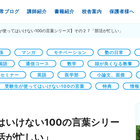
常ブログ
講師紹介
書籍紹介
校舎案内
保護者様へ
が使ってはいけない100の言葉シリーズ】その２７「部活が忙しい」
係
マンガ
モチベーション
塾の日常
国語
通信コース
数学
頭が良くなる教養
セミナー
英語
医学部
小論文、面接
受験生が使ってはいけない100の言葉
特典
情報
はいけない100の言葉シリー
活が忙しい」