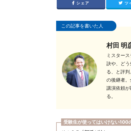
シェア
ツ
この記事を書いた人
村田 明
ミスタース
訣や、どう
る、と評判
の後継者。
講演依頼が
る。
受験生が使ってはいけない100