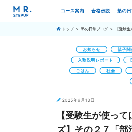
コース案内
合格伝説
塾の日
トップ
塾の日常ブログ
【受験生
お知らせ
親子関
入塾説明レポート
ごはん
社会
2025年9月13日
【受験生が使って
ズ】その２７「部