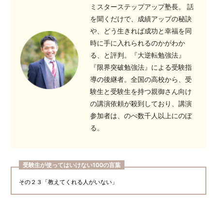
ミスターステップアップ塾長。 話
を聞くだけで、成績アップの秘訣
や、どう生きれば成功と幸福を同
時に手に入れられるのかがわか
る、と評判。『大逆転勉強法』
『限界突破勉強法』による受験指
導の後継者。全国の高校から、受
験生と受験生を持つ親御さん向け
の講演依頼が殺到しており、講演
参加者は、のべ数千人以上にのぼ
る。
受験生が使ってはいけない100の言葉
その２３「教えてくれる人がいない」