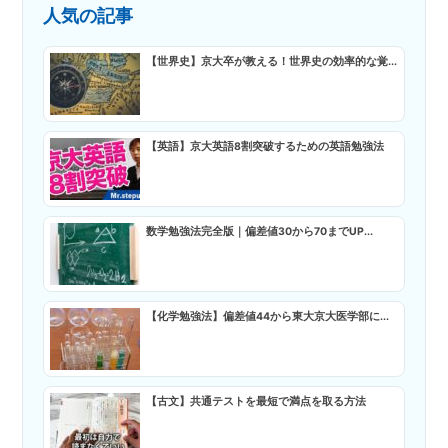
人気の記事
【世界史】京大卒が教える！世界史の効率的な覚...
【英語】京大英語8割突破するための英語勉強法
数学勉強法完全版｜偏差値30から70までUP...
【化学勉強法】偏差値44から東大京大医学部に...
【古文】共通テストを最短で満点を取る方法