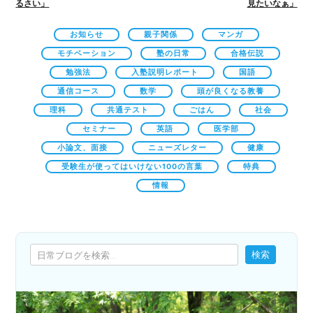
るさい」
見たいなぁ」
お知らせ
親子関係
マンガ
モチベーション
塾の日常
合格伝説
勉強法
入塾説明レポート
国語
通信コース
数学
頭が良くなる教養
理科
共通テスト
ごはん
社会
セミナー
英語
医学部
小論文、面接
ニューズレター
健康
受験生が使ってはいけない100の言葉
特典
情報
検索
検索