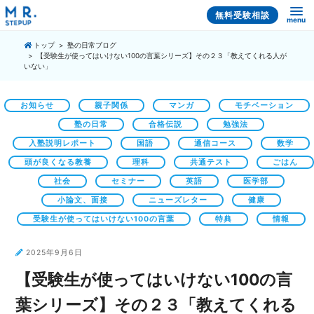
無料受験相談
menu
トップ
塾の日常ブログ
【受験生が使ってはいけない100の言葉シリーズ】その２３「教えてくれる人が
いない」
お知らせ
親子関係
マンガ
モチベーション
塾の日常
合格伝説
勉強法
入塾説明レポート
国語
通信コース
数学
頭が良くなる教養
理科
共通テスト
ごはん
社会
セミナー
英語
医学部
小論文、面接
ニューズレター
健康
受験生が使ってはいけない100の言葉
特典
情報
2025年9月6日
【受験生が使ってはいけない100の言
葉シリーズ】その２３「教えてくれる