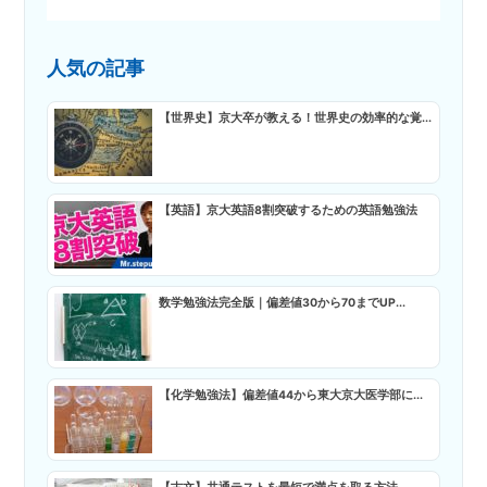
人気の記事
【世界史】京大卒が教える！世界史の効率的な覚...
【英語】京大英語8割突破するための英語勉強法
数学勉強法完全版｜偏差値30から70までUP...
【化学勉強法】偏差値44から東大京大医学部に...