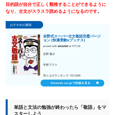
目的語が自分で正しく類推することができるように
なり、古文がスラスラ読めるようになるのです
。
吉野式スーパー古文敬語完璧バージ
ョン (快適受験αブックス)
amazlet
posted with
at 17.11.26
吉野 敬介
学研プラス
売り上げランキング: 107,069
Amazon.co.jpで詳細を見る
単語と文法の勉強が終わったら「敬語」をマ
スターしよう