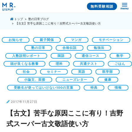
無料受験相談
menu
トップ
塾の日常ブログ
【古文】苦手な原因ここに有り！吉野式スーパー古文敬語使い方
お知らせ
親子関係
マンガ
モチベーション
塾の日常
合格伝説
勉強法
入塾説明レポート
国語
通信コース
数学
頭が良くなる教養
理科
共通テスト
ごはん
社会
セミナー
英語
医学部
小論文、面接
ニューズレター
健康
受験生が使ってはいけない100の言葉
特典
情報
2017年11月27日
【古文】苦手な原因ここに有り！吉野
式スーパー古文敬語使い方