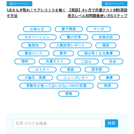
前のページへ
次のページへ
1点をもぎ取れ！ケアレスミスを無く
【英語】4ヶ月で共通テスト9割!英語
す方法
長文レベル別問題集使い方5ステップ
お知らせ
親子関係
マンガ
モチベーション
塾の日常
合格伝説
勉強法
入塾説明レポート
国語
通信コース
数学
頭が良くなる教養
理科
共通テスト
ごはん
社会
セミナー
英語
医学部
小論文、面接
ニューズレター
健康
受験生が使ってはいけない100の言葉
特典
情報
検索
検索