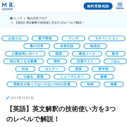
無料受験相談
menu
トップ
塾の日常ブログ
【英語】英文解釈の技術使い方を3つのレベルで解説！
お知らせ
親子関係
マンガ
モチベーション
塾の日常
合格伝説
勉強法
入塾説明レポート
国語
通信コース
数学
頭が良くなる教養
理科
共通テスト
ごはん
社会
セミナー
英語
医学部
小論文、面接
ニューズレター
健康
受験生が使ってはいけない100の言葉
特典
情報
2017年12月1日
【英語】英文解釈の技術使い方を3つ
のレベルで解説！