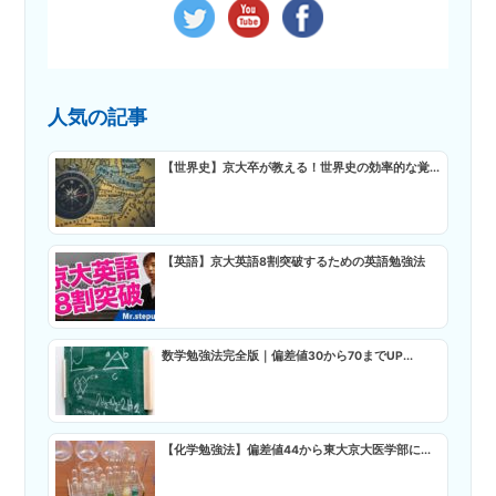
人気の記事
【世界史】京大卒が教える！世界史の効率的な覚...
【英語】京大英語8割突破するための英語勉強法
数学勉強法完全版｜偏差値30から70までUP...
【化学勉強法】偏差値44から東大京大医学部に...