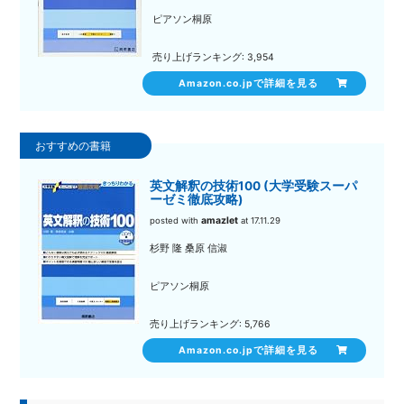
ピアソン桐原
売り上げランキング: 3,954
Amazon.co.jpで詳細を見る
英文解釈の技術100 (大学受験スーパ
ーゼミ徹底攻略)
amazlet
posted with
at 17.11.29
杉野 隆 桑原 信淑
ピアソン桐原
売り上げランキング: 5,766
Amazon.co.jpで詳細を見る