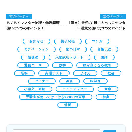
前のページへ
次のページへ
らくらくマスター物理・物理基礎
【漢文】最初の1冊！ぶっつけセンタ
使い方3つのポイント！
ー漢文の使い方3つのポイント
お知らせ
親子関係
マンガ
モチベーション
塾の日常
合格伝説
勉強法
入塾説明レポート
国語
通信コース
数学
頭が良くなる教養
理科
共通テスト
ごはん
社会
セミナー
英語
医学部
小論文、面接
ニューズレター
健康
受験生が使ってはいけない100の言葉
特典
情報
検索