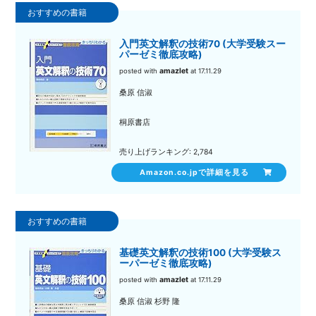
入門英文解釈の技術70 (大学受験スー
パーゼミ徹底攻略)
amazlet
posted with
at 17.11.29
桑原 信淑
桐原書店
売り上げランキング: 2,784
Amazon.co.jpで詳細を見る
基礎英文解釈の技術100 (大学受験ス
ーパーゼミ徹底攻略)
amazlet
posted with
at 17.11.29
桑原 信淑 杉野 隆