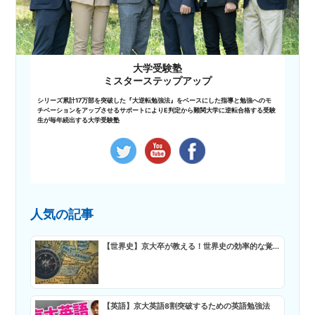
大学受験塾
ミスターステップアップ
シリーズ累計17万部を突破した『大逆転勉強法』をベースにした指導と勉強へのモ
チベーションをアップさせるサポートによりE判定から難関大学に逆転合格する受験
生が毎年続出する大学受験塾
人気の記事
【世界史】京大卒が教える！世界史の効率的な覚...
【英語】京大英語8割突破するための英語勉強法