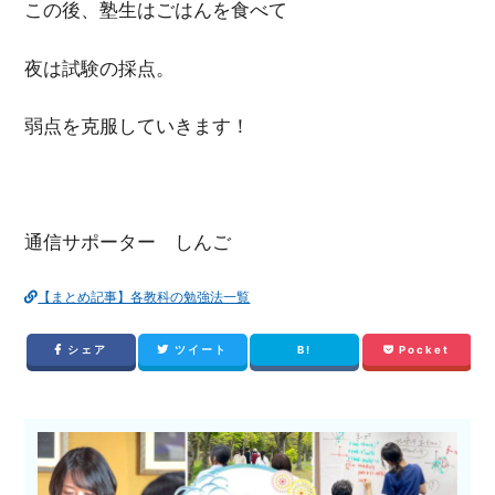
この後、塾生はごはんを食べて
夜は試験の採点。
弱点を克服していきます！
通信サポーター しんご
【まとめ記事】各教科の勉強法一覧
シェア
ツイート
B!
Pocket