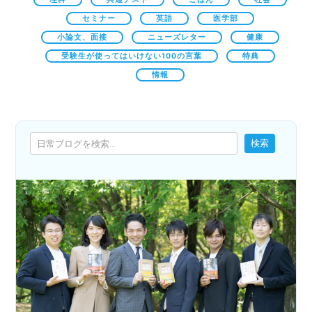
セミナー
英語
医学部
小論文、面接
ニューズレター
健康
受験生が使ってはいけない100の言葉
特典
情報
検索
検索