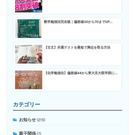
数学勉強法完全版｜偏差値30から70までUP...
【古文】共通テストを最短で満点を取る方法
【化学勉強法】偏差値44から東大京大医学部に...
カテゴリー
お知らせ
(215)
親子関係
(7)