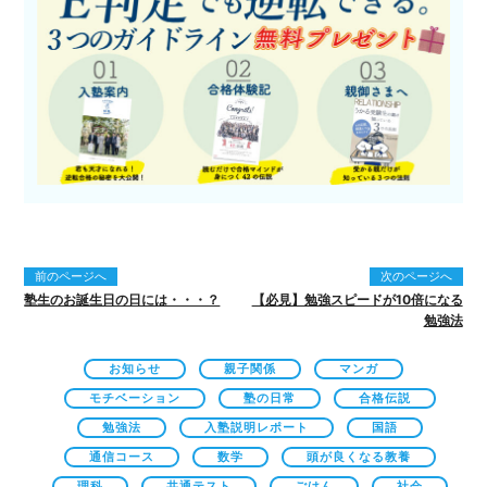
前のページへ
次のページへ
塾生のお誕生日の日には・・・？
【必見】勉強スピードが10倍になる
勉強法
お知らせ
親子関係
マンガ
モチベーション
塾の日常
合格伝説
勉強法
入塾説明レポート
国語
通信コース
数学
頭が良くなる教養
理科
共通テスト
ごはん
社会