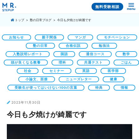
無料受験相談
menu
トップ
塾の日常ブログ
今日も夕焼けが綺麗です
お知らせ
親子関係
マンガ
モチベーション
塾の日常
合格伝説
勉強法
入塾説明レポート
国語
通信コース
数学
頭が良くなる教養
理科
共通テスト
ごはん
社会
セミナー
英語
医学部
小論文、面接
ニューズレター
健康
受験生が使ってはいけない100の言葉
特典
情報
2023年11月30日
今日も夕焼けが綺麗です