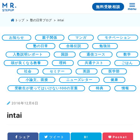
無料受験相談
menu
トップ
塾の日常ブログ
intai
お知らせ
親子関係
マンガ
モチベーション
塾の日常
合格伝説
勉強法
入塾説明レポート
国語
通信コース
数学
頭が良くなる教養
理科
共通テスト
ごはん
社会
セミナー
英語
医学部
小論文、面接
ニューズレター
健康
受験生が使ってはいけない100の言葉
特典
情報
2016年12月6日
intai
シェア
ツイート
B!
Pocket