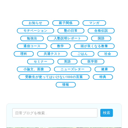
お知らせ
親子関係
マンガ
モチベーション
塾の日常
合格伝説
勉強法
入塾説明レポート
国語
通信コース
数学
頭が良くなる教養
理科
共通テスト
ごはん
社会
セミナー
英語
医学部
小論文、面接
ニューズレター
健康
受験生が使ってはいけない100の言葉
特典
情報
検索
検索