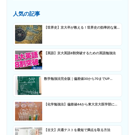
人気の記事
【世界史】京大卒が教える！世界史の効率的な覚...
【英語】京大英語8割突破するための英語勉強法
数学勉強法完全版｜偏差値30から70までUP...
【化学勉強法】偏差値44から東大京大医学部に...
【古文】共通テストを最短で満点を取る方法