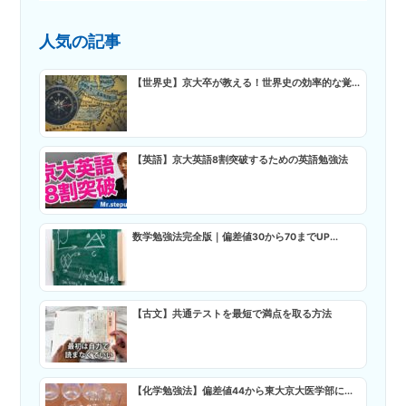
人気の記事
【世界史】京大卒が教える！世界史の効率的な覚...
【英語】京大英語8割突破するための英語勉強法
数学勉強法完全版｜偏差値30から70までUP...
【古文】共通テストを最短で満点を取る方法
【化学勉強法】偏差値44から東大京大医学部に...