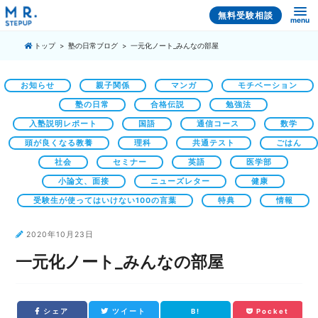
無料受験相談
menu
トップ
塾の日常ブログ
一元化ノート_みんなの部屋
お知らせ
親子関係
マンガ
モチベーション
塾の日常
合格伝説
勉強法
入塾説明レポート
国語
通信コース
数学
頭が良くなる教養
理科
共通テスト
ごはん
社会
セミナー
英語
医学部
小論文、面接
ニューズレター
健康
受験生が使ってはいけない100の言葉
特典
情報
2020年10月23日
一元化ノート_みんなの部屋
シェア
ツイート
B!
Pocket