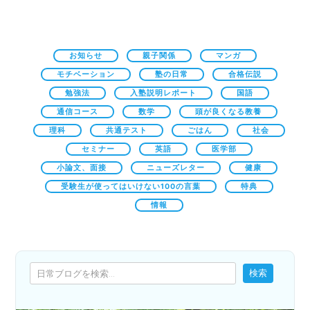
お知らせ
親子関係
マンガ
モチベーション
塾の日常
合格伝説
勉強法
入塾説明レポート
国語
通信コース
数学
頭が良くなる教養
理科
共通テスト
ごはん
社会
セミナー
英語
医学部
小論文、面接
ニューズレター
健康
受験生が使ってはいけない100の言葉
特典
情報
検索
検索