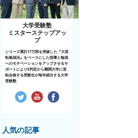
大学受験塾
ミスターステップアッ
プ
シリーズ累計17万部を突破した『大逆
転勉強法』をベースにした指導と勉強
へのモチベーションをアップさせるサ
ポートによりE判定から難関大学に逆
転合格する受験生が毎年続出する大学
受験塾
人気の記事