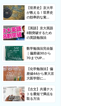
【世界史】京大卒
が教える！世界史
の効率的な覚...
【英語】京大英語
8割突破するため
の英語勉強法
数学勉強法完全版
｜偏差値30から
70までUP...
【化学勉強法】偏
差値44から東大京
大医学部に...
【古文】共通テス
トを最短で満点を
取る方法