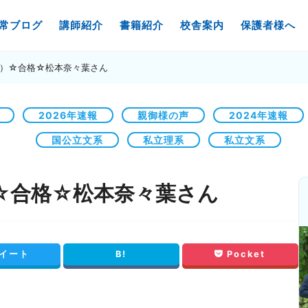
常ブログ
講師紹介
書籍紹介
校舎案内
保護者様へ
）☆合格☆松本奈々葉さん
2026年速報
親御様の声
2024年速報
国公立文系
私立理系
私立文系
☆合格☆松本奈々葉さん
イート
B!
Pocket