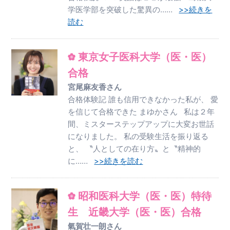
学医学部を突破した驚異の……
>>続きを
読む
東京女子医科大学（医・医）
合格
宮尾麻友香さん
合格体験記 誰も信用できなかった私が、 愛
を信じて合格できた まゆかさん 私は２年
間、ミスターステップアップに大変お世話
になりました。 私の受験生活を振り返る
と、 〝人としての在り方〟と〝精神的
に……
>>続きを読む
昭和医科大学（医・医）特待
生 近畿大学（医・医）合格
氣賀壮一朗さん