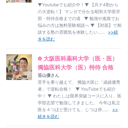
▼Youtubeでも紹介中！▼ 【共テ4割から
の大逆転！】 マンガで分かる昭和大学医学
部・特待合格までの道 ▼ 勉強や進路でお
悩みの方は無料受験相談へ ▼ 【対面】で相
談する塾の雰囲気を体験したい……
>>続
きを読む
大阪医科薬科大学（医・医）
獨協医科大学（医）特待 合格
笹山優さん
苦手を乗り越えて、 獨協大医に「成績優秀
者」で逆転合格！ ▼ YouTubeでも紹介
中！ ▼ わたしは限界突破コースに入り、医
学部志望で勉強してきました。 今年は私立
医を４つほど受けても、じつは併……
>>
続きを読む