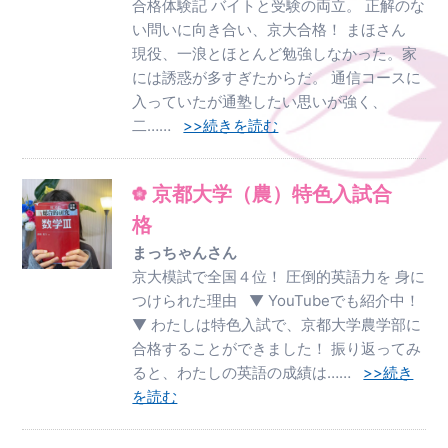
合格体験記 バイトと受験の両立。 正解のな
い問いに向き合い、京大合格！ まほさん
現役、一浪とほとんど勉強しなかった。家
には誘惑が多すぎたからだ。 通信コースに
入っていたが通塾したい思いが強く、
二……
>>続きを読む
京都大学（農）特色入試合
格
まっちゃんさん
京大模試で全国４位！ 圧倒的英語力を 身に
つけられた理由 ▼ YouTubeでも紹介中！
▼ わたしは特色入試で、京都大学農学部に
合格することができました！ 振り返ってみ
ると、わたしの英語の成績は……
>>続き
を読む