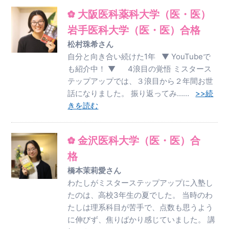
大阪医科薬科大学（医・医）
岩手医科大学（医・医）合格
松村珠希さん
自分と向き合い続けた1年 ▼ YouTubeで
も紹介中！ ▼ 4浪目の覚悟 ミスタース
テップアップでは、３浪目から２年間お世
話になりました。 振り返ってみ……
>>続
きを読む
金沢医科大学（医・医）合
格
橋本茉莉愛さん
わたしがミスターステップアップに入塾し
たのは、高校3年生の夏でした。 当時のわ
たしは理系科目が苦手で、点数も思うよう
に伸びず、焦りばかり感じていました。 講