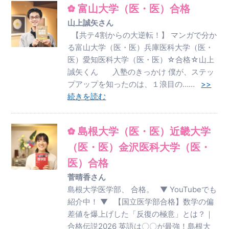
富山大学（医・医）合格
山上誠矢さん
【共テ4割からの大逆転！】 マンガで分か
る富山大学（医・医）兵庫医科大学（医・
医）愛知医科大学（医・医）☆合格☆山上
誠矢くん 入塾のきっかけ 僕が、ステッ
プアップを知ったのは、１浪目の……
>>
続きを読む
島根大学（医・医）近畿大学
（医・医）金沢医科大学（医・
医）合格
菅晴香さん
島根大学医学部、 合格。 ▼ YouTubeでも
紹介中！ ▼ 【国立医学部合格】数学の偏
差値を爆上げした「反復の極意」とは？｜
合格伝説2026 英語は〇〇が最強！島根大