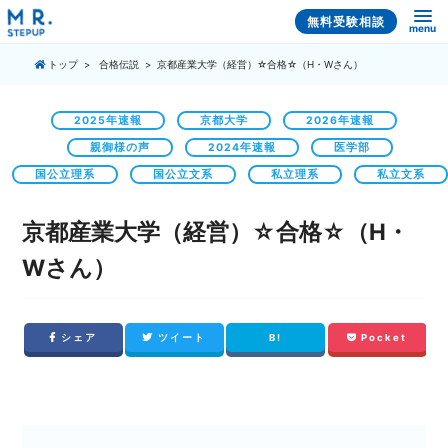
無料受験相談
menu
トップ
合格伝説
京都産業大学（経営）☆合格☆（H・Wさん）
2025年速報
京都大学
2026年速報
親御様の声
2024年速報
医学部
国公立理系
国公立文系
私立理系
私立文系
京都産業大学（経営）☆合格☆（H・
Wさん）
シェア
ツイート
B!
Pocket