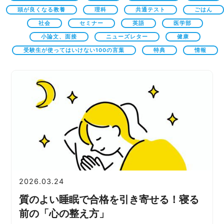
頭が良くなる教養
理科
共通テスト
ごはん
社会
セミナー
英語
医学部
小論文、面接
ニューズレター
健康
受験生が使ってはいけない100の言葉
特典
情報
2026.03.24
質のよい睡眠で合格を引き寄せる！寝る
前の「心の整え方」