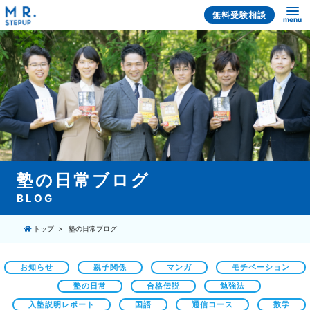
無料受験相談
menu
塾の日常ブログ
BLOG
トップ
塾の日常ブログ
お知らせ
親子関係
マンガ
モチベーション
塾の日常
合格伝説
勉強法
入塾説明レポート
国語
通信コース
数学