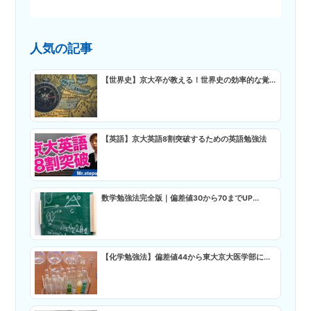
人気の記事
【世界史】京大卒が教える！世界史の効率的な覚...
【英語】京大英語8割突破するための英語勉強法
数学勉強法完全版｜偏差値30から70までUP...
【化学勉強法】偏差値44から東大京大医学部に...