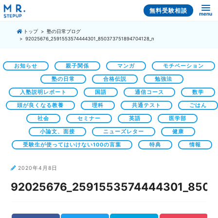
無料受験相談
menu
トップ
塾の日常ブログ
92025676_2591553574444301_850373751894704128_n
お知らせ
親子関係
マンガ
モチベーション
塾の日常
合格伝説
勉強法
入塾説明レポート
国語
通信コース
数学
頭が良くなる教養
理科
共通テスト
ごはん
社会
セミナー
英語
医学部
小論文、面接
ニューズレター
健康
受験生が使ってはいけない100の言葉
特典
情報
2020年4月8日
92025676_2591553574444301_8503