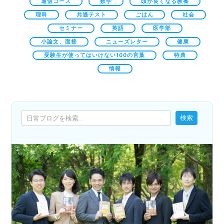
通信コース
数学
頭が良くなる教養
理科
共通テスト
ごはん
社会
セミナー
英語
医学部
小論文、面接
ニューズレター
健康
受験生が使ってはいけない100の言葉
特典
情報
検索
検索