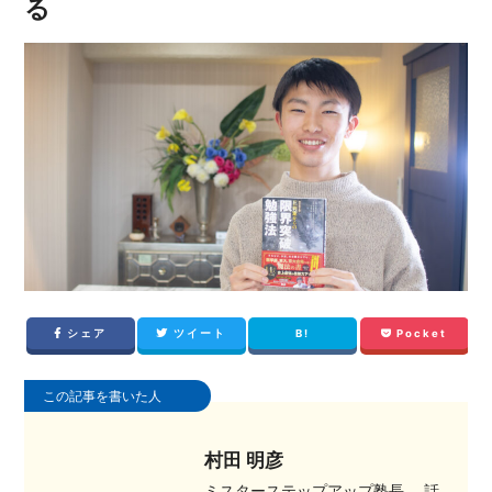
る
シェア
ツイート
B!
Pocket
この記事を書いた人
村田 明彦
ミスターステップアップ塾長。 話