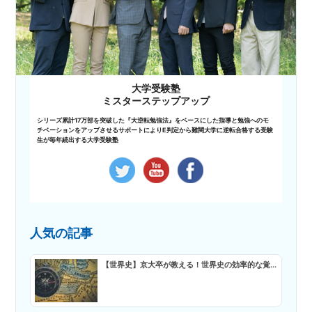
大学受験塾
ミスターステップアップ
シリーズ累計17万部を突破した『大逆転勉強法』をベースにした指導と勉強へのモ
チベーションをアップさせるサポートによりE判定から難関大学に逆転合格する受験
生が毎年続出する大学受験塾
人気の記事
【世界史】京大卒が教える！世界史の効率的な覚...