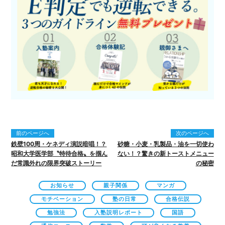
前のページへ
次のページへ
鉄壁100周・ケネディ演説暗唱！？
砂糖・小麦・乳製品・油を一切使わ
昭和大学医学部〝特待合格〟を掴ん
ない！？驚きの新トーストメニュー
だ常識外れの限界突破ストーリー
の秘密
お知らせ
親子関係
マンガ
モチベーション
塾の日常
合格伝説
勉強法
入塾説明レポート
国語