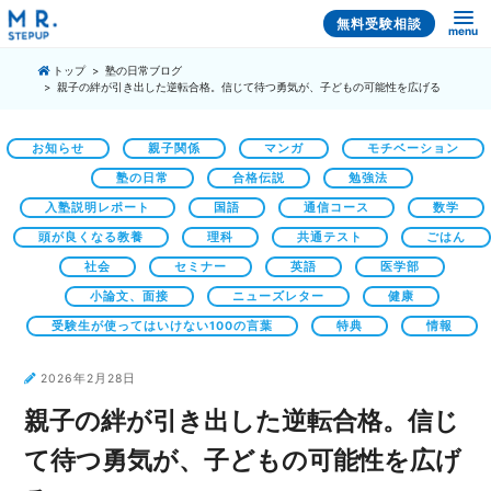
無料受験相談
menu
トップ
塾の日常ブログ
親子の絆が引き出した逆転合格。信じて待つ勇気が、子どもの可能性を広げる
お知らせ
親子関係
マンガ
モチベーション
塾の日常
合格伝説
勉強法
入塾説明レポート
国語
通信コース
数学
頭が良くなる教養
理科
共通テスト
ごはん
社会
セミナー
英語
医学部
小論文、面接
ニューズレター
健康
受験生が使ってはいけない100の言葉
特典
情報
2026年2月28日
親子の絆が引き出した逆転合格。信じ
て待つ勇気が、子どもの可能性を広げ