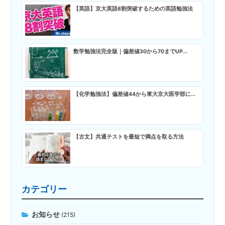
【英語】京大英語8割突破するための英語勉強法
数学勉強法完全版｜偏差値30から70までUP...
【化学勉強法】偏差値44から東大京大医学部に...
【古文】共通テストを最短で満点を取る方法
カテゴリー
お知らせ
(215)