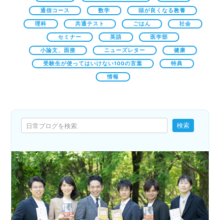
通信コース
数学
頭が良くなる教養
理科
共通テスト
ごはん
社会
セミナー
英語
医学部
小論文、面接
ニューズレター
健康
受験生が使ってはいけない100の言葉
特典
情報
検索
検索