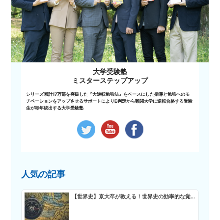
大学受験塾
ミスターステップアップ
シリーズ累計17万部を突破した『大逆転勉強法』をベースにした指導と勉強へのモ
チベーションをアップさせるサポートによりE判定から難関大学に逆転合格する受験
生が毎年続出する大学受験塾
人気の記事
【世界史】京大卒が教える！世界史の効率的な覚...