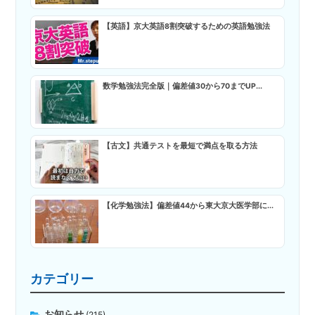
【英語】京大英語8割突破するための英語勉強法
数学勉強法完全版｜偏差値30から70までUP...
【古文】共通テストを最短で満点を取る方法
【化学勉強法】偏差値44から東大京大医学部に...
カテゴリー
お知らせ
(215)