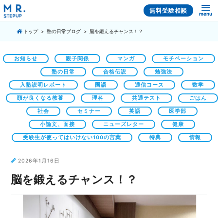
無料受験相談
menu
トップ
塾の日常ブログ
脳を鍛えるチャンス！？
お知らせ
親子関係
マンガ
モチベーション
塾の日常
合格伝説
勉強法
入塾説明レポート
国語
通信コース
数学
頭が良くなる教養
理科
共通テスト
ごはん
社会
セミナー
英語
医学部
小論文、面接
ニューズレター
健康
受験生が使ってはいけない100の言葉
特典
情報
2026年1月16日
脳を鍛えるチャンス！？