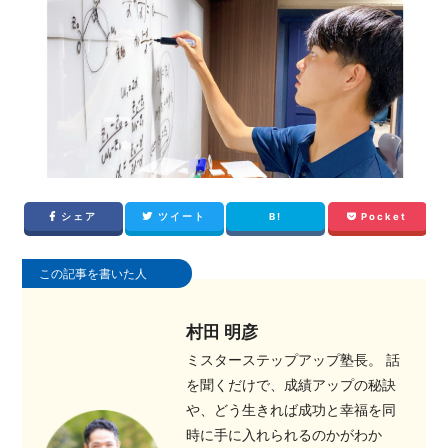
シェア
ツイート
B!
Pocket
この記事を書いた人
村田 明彦
ミスターステップアップ塾長。 話
を聞くだけで、成績アップの秘訣
や、どう生きれば成功と幸福を同
時に手に入れられるのかがわか