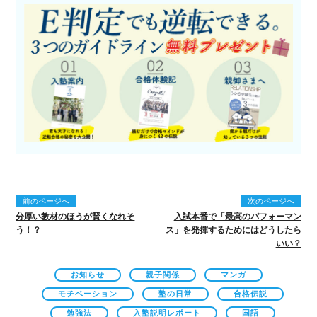
前のページへ
次のページへ
分厚い教材のほうが賢くなれそ
入試本番で「最高のパフォーマン
う！？
ス」を発揮するためにはどうしたら
いい？
お知らせ
親子関係
マンガ
モチベーション
塾の日常
合格伝説
勉強法
入塾説明レポート
国語