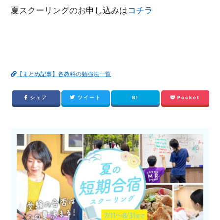
夏スクーリングのお申し込みは
コチラ
【まとめ記事】各教科の勉強法一覧
シェア
ツイート
B!
Pocket