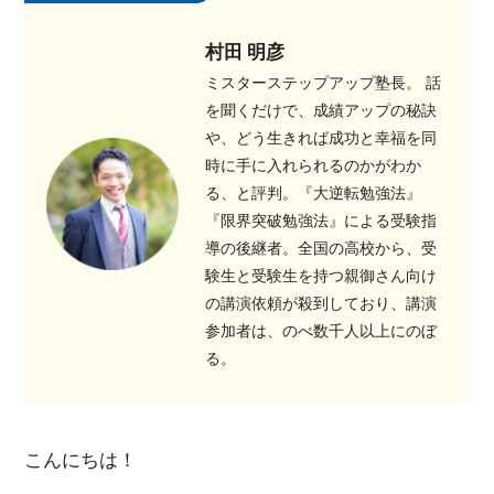
村田 明彦
ミスターステップアップ塾長。 話
を聞くだけで、成績アップの秘訣
や、どう生きれば成功と幸福を同
時に手に入れられるのかがわか
る、と評判。『大逆転勉強法』
『限界突破勉強法』による受験指
導の後継者。全国の高校から、受
験生と受験生を持つ親御さん向け
の講演依頼が殺到しており、講演
参加者は、のべ数千人以上にのぼ
る。
こんにちは！