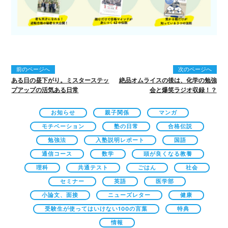
前のページへ
次のページへ
ある日の昼下がり。ミスターステッ
絶品オムライスの後は、化学の勉強
プアップの活気ある日常
会と爆笑ラジオ収録！？
お知らせ
親子関係
マンガ
モチベーション
塾の日常
合格伝説
勉強法
入塾説明レポート
国語
通信コース
数学
頭が良くなる教養
理科
共通テスト
ごはん
社会
セミナー
英語
医学部
小論文、面接
ニューズレター
健康
受験生が使ってはいけない100の言葉
特典
情報