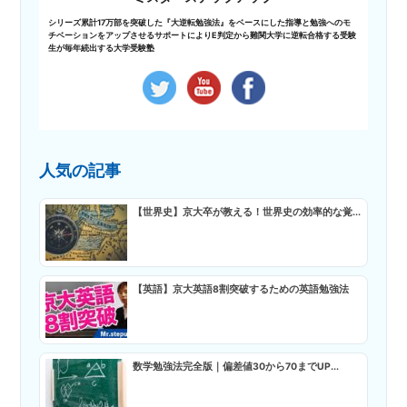
シリーズ累計17万部を突破した『大逆転勉強法』をベースにした指導と勉強へのモ
チベーションをアップさせるサポートによりE判定から難関大学に逆転合格する受験
生が毎年続出する大学受験塾
人気の記事
【世界史】京大卒が教える！世界史の効率的な覚...
【英語】京大英語8割突破するための英語勉強法
数学勉強法完全版｜偏差値30から70までUP...