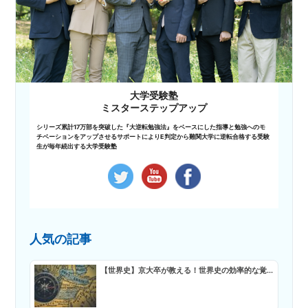
大学受験塾
ミスターステップアップ
シリーズ累計17万部を突破した『大逆転勉強法』をベースにした指導と勉強へのモ
チベーションをアップさせるサポートによりE判定から難関大学に逆転合格する受験
生が毎年続出する大学受験塾
人気の記事
【世界史】京大卒が教える！世界史の効率的な覚...