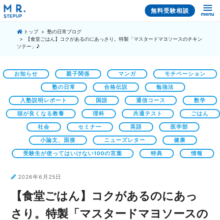
無料受験相談
menu
トップ
塾の日常ブログ
【食堂ごはん】コクがあるのにあっさり。特製「マスタードマヨソースのチキン
ソテー」♪
お知らせ
親子関係
マンガ
モチベーション
塾の日常
合格伝説
勉強法
入塾説明レポート
国語
通信コース
数学
頭が良くなる教養
理科
共通テスト
ごはん
社会
セミナー
英語
医学部
小論文、面接
ニューズレター
健康
受験生が使ってはいけない100の言葉
特典
情報
2026年6月25日
【食堂ごはん】コクがあるのにあっ
さり。特製「マスタードマヨソースの