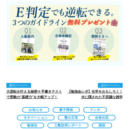
前のページへ
次のページへ
大逆転を叶える秘密☆手書きテスト
【勉強会レポ】化学をおもしろく！
で受験の“基礎力”を大幅アップ！
水に隠された不思議な雑学
お知らせ
親子関係
マンガ
モチベーション
塾の日常
合格伝説
勉強法
入塾説明レポート
国語