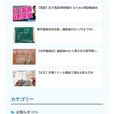
【英語】京大英語8割突破するための英語勉強法
数学勉強法完全版｜偏差値30から70までUP...
【化学勉強法】偏差値44から東大京大医学部に...
【古文】共通テストを最短で満点を取る方法
カテゴリー
お知らせ
(215)