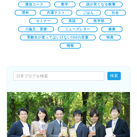
通信コース
数学
頭が良くなる教養
理科
共通テスト
ごはん
社会
セミナー
英語
医学部
小論文、面接
ニューズレター
健康
受験生が使ってはいけない100の言葉
特典
情報
検索
検索