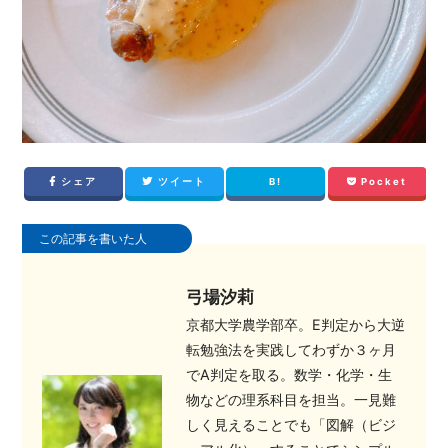
シェア
ツイート
B!
Pocket
この記事を書いた人
弓場汐莉
京都大学農学部卒。E判定から大逆
転勉強法を実践してわずか３ヶ月
でA判定を取る。数学・化学・生
物などの理系科目を担当。一見難
しく見えることでも「図解（ビジ