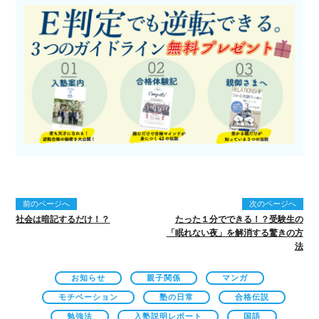
前のページへ
次のページへ
社会は暗記するだけ！？
たった１分でできる！？受験生の
「眠れない夜」を解消する驚きの方
法
お知らせ
親子関係
マンガ
モチベーション
塾の日常
合格伝説
勉強法
入塾説明レポート
国語