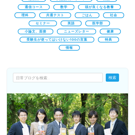
通信コース
数学
頭が良くなる教養
理科
共通テスト
ごはん
社会
セミナー
英語
医学部
小論文、面接
ニューズレター
健康
受験生が使ってはいけない100の言葉
特典
情報
検索
検索