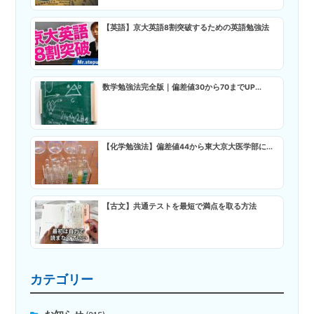
【英語】京大英語8割突破するための英語勉強法
数学勉強法完全版｜偏差値30から70までUP...
【化学勉強法】偏差値44から東大京大医学部に...
【古文】共通テストを最短で満点を取る方法
カテゴリー