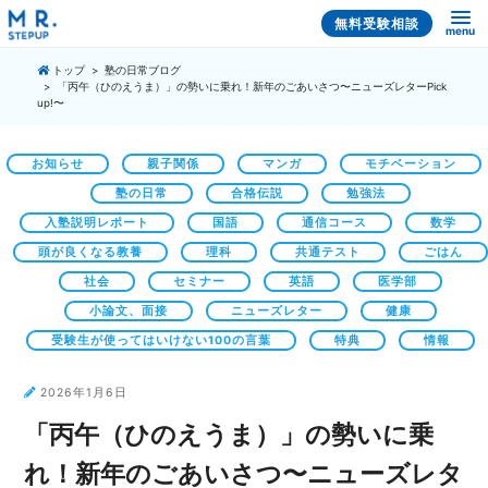
無料受験相談
menu
トップ
塾の日常ブログ
「丙午（ひのえうま）」の勢いに乗れ！新年のごあいさつ〜ニューズレターPick
up!〜
お知らせ
親子関係
マンガ
モチベーション
塾の日常
合格伝説
勉強法
入塾説明レポート
国語
通信コース
数学
頭が良くなる教養
理科
共通テスト
ごはん
社会
セミナー
英語
医学部
小論文、面接
ニューズレター
健康
受験生が使ってはいけない100の言葉
特典
情報
2026年1月6日
「丙午（ひのえうま）」の勢いに乗
れ！新年のごあいさつ〜ニューズレタ