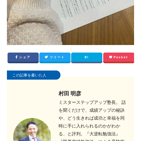
シェア
ツイート
B!
Pocket
この記事を書いた人
村田 明彦
ミスターステップアップ塾長。 話
を聞くだけで、成績アップの秘訣
や、どう生きれば成功と幸福を同
時に手に入れられるのかがわか
る、と評判。『大逆転勉強法』