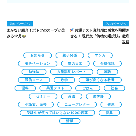
前のページへ
次のページへ
まかない紹介！ポトフのスープが染
共通テスト直前期に感覚を飛躍さ
みる12月
せる！ 現代文〝偽物の選択肢〟徹底
攻略
お知らせ
親子関係
マンガ
モチベーション
塾の日常
合格伝説
勉強法
入塾説明レポート
国語
通信コース
数学
頭が良くなる教養
理科
共通テスト
ごはん
社会
セミナー
英語
医学部
小論文、面接
ニューズレター
健康
受験生が使ってはいけない100の言葉
特典
情報