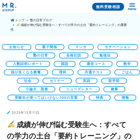
無料受験相談
menu
トップ
塾の日常ブログ
成績が伸び悩む受験生へ：すべての学力の土台「要約トレーニング」の重要
性
お知らせ
親子関係
マンガ
モチベーション
塾の日常
合格伝説
勉強法
入塾説明レポート
国語
通信コース
数学
頭が良くなる教養
理科
共通テスト
ごはん
社会
セミナー
英語
医学部
小論文、面接
ニューズレター
健康
受験生が使ってはいけない100の言葉
特典
情報
2025年12月11日
成績が伸び悩む受験生へ：すべて
の学力の土台「要約トレーニング」の