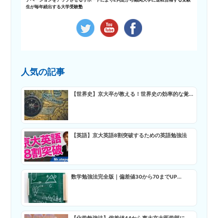
生が毎年続出する大学受験塾
人気の記事
【世界史】京大卒が教える！世界史の効率的な覚...
【英語】京大英語8割突破するための英語勉強法
数学勉強法完全版｜偏差値30から70までUP...